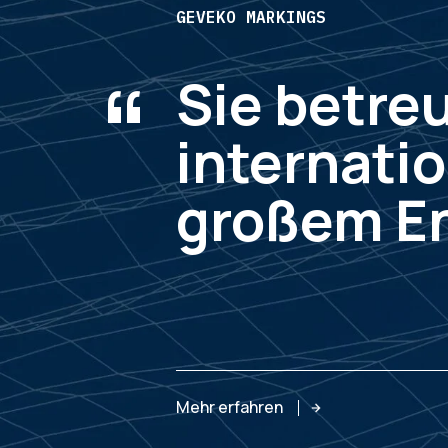
GEVEKO MARKINGS
“
Sie betre
internati
großem E
Mehr erfahren