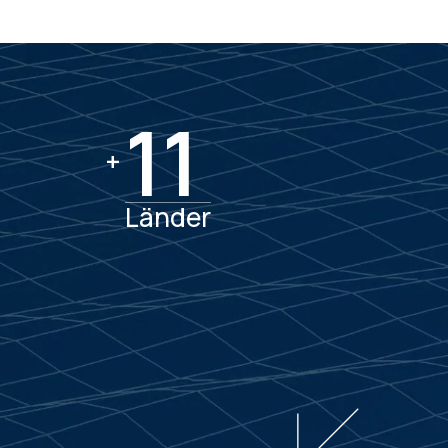
11
11
+
Länder