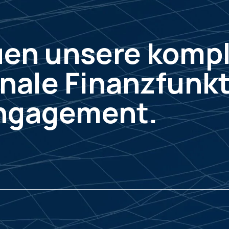
uen unsere komp
onale Finanzfunkt
ngagement.