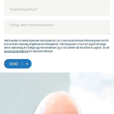
Ved å sende inn dette skjemaet samtykker du i at vi kan bruke kontaktinformasjonen din for
å ta kontakt med deg angående din forespørsel. Informasjonen vil kun bli lagret så lenge
det er nødvendig for å følge opp henvendelsen, og vil bli slettet når formålet er oppfylt. Se vår
personvernerklæring
for nærmere detaljer.