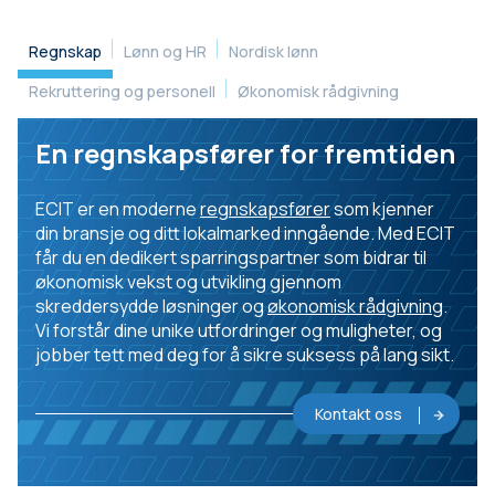
Regnskap
Lønn og HR
Nordisk lønn
Rekruttering og personell
Økonomisk rådgivning
En regnskapsfører for fremtiden
ECIT er en moderne
regnskapsfører
som kjenner
din bransje og ditt lokalmarked inngående. Med ECIT
får du en dedikert sparringspartner som bidrar til
økonomisk vekst og utvikling gjennom
skreddersydde løsninger og
økonomisk rådgivning
.
Vi forstår dine unike utfordringer og muligheter, og
jobber tett med deg for å sikre suksess på lang sikt.
Kontakt oss