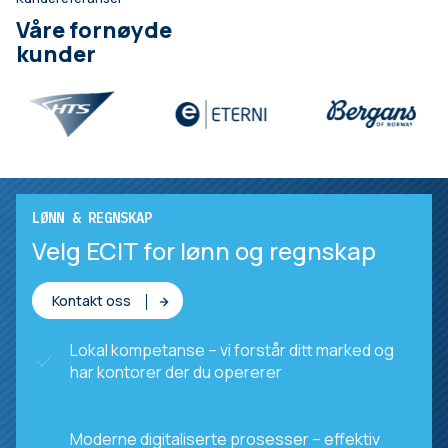
Våre fornøyde
kunder
LØNN & REGNSKAP
Velg ECIT for lønn og regnskap
Kontakt oss
Lokal kompetanse – vi forstår ditt marked og
har kontorer der du opererer
Moderne digitaliserte prosesser – effektiv