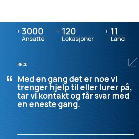
3000
3000
120
120
11
11
+
+
+
Ansatte
Lokasjoner
Land
RECO
“
Med en gang det er noe vi
trenger hjelp til eller lurer på,
tar vi kontakt og får svar med
en eneste gang.