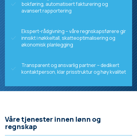
bokføring, automatisert fakturering og
avansert rapportering
Ekspert-rådgivning – våre regnskapsførere gir
innsikt i nøkkeltall, skatteoptimalisering og
økonomisk planlegging
Transparent og ansvarlig partner – dedikert
kontaktperson, klar prisstruktur og høy kvalitet
Våre tjenester innen lønn og
regnskap