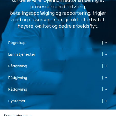
kundene våre. Gjennom automatisering av
prosesser som bokføring,
betalingsoppfølging og rapportering, frigjør
vi tid og ressurser – som gir økt effektivitet,
høyere kvalitet og bedre arbeidsflyt.
Regnskap
Lønnstjenester
Rådgivning
Rådgivning
Rådgivning
Systemer
Kundereferanser