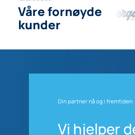
Våre fornøyde
kunder
Din partner nå og i fremtiden
Vi hjelper 