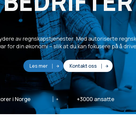
BEDRIFTER
bydere av regnskapstjenester. Med autoriserte regnsk
svar for din økonomi – slik at du kan fokusere på å driv
Les mer
Kontakt oss
orer i Norge
+3000 ansatte