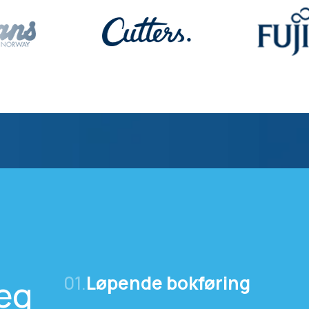
01.
Løpende bokføring
deg