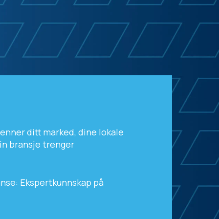
jenner ditt marked, dine lokale
din bransje trenger
anse: Ekspertkunnskap på