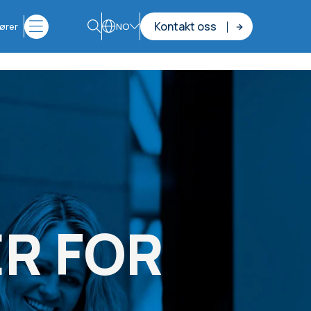
Kontakt oss
ører
NO
R FOR