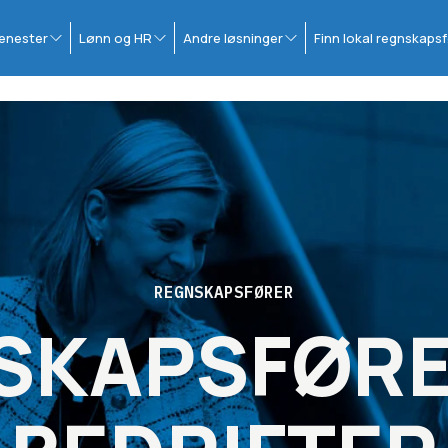
enester
Lønn og HR
Andre løsninger
Finn lokal regnskapsf
REGNSKAPSFØRER
SKAPSFØRE