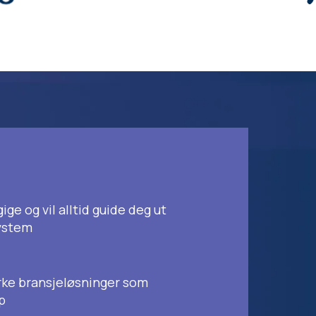
ge og vil alltid guide deg ut
system
rke bransjeløsninger som
ap