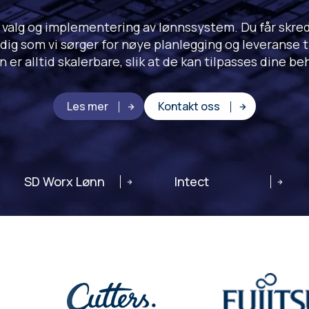
 valg og implementering av lønnssystem. Du får skre
ig som vi sørger for nøye planlegging og leveranse til
n er alltid skalerbare, slik at de kan tilpasses dine be
Les mer
Kontakt oss
SD Worx Lønn
Intect