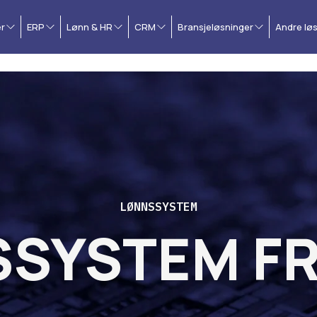
r
ERP
Lønn & HR
CRM
Bransjeløsninger
Andre lø
LØNNSSYSTEM
SYSTEM FR