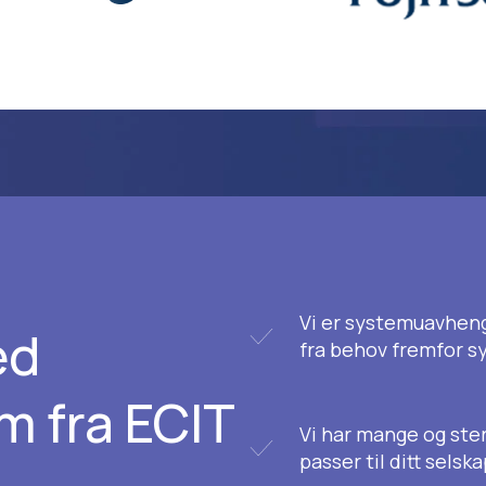
Vi er systemuavhengi
ed
fra behov fremfor 
m fra ECIT
Vi har mange og ste
passer til ditt selsk