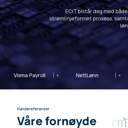
ECIT bistår deg med både
strømlinjeformet prosess, samtid
løn
Visma Payroll
NettLønn
Kundereferanser
Våre fornøyde