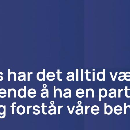
s har det alltid v
ende å ha en par
ig forstår våre be