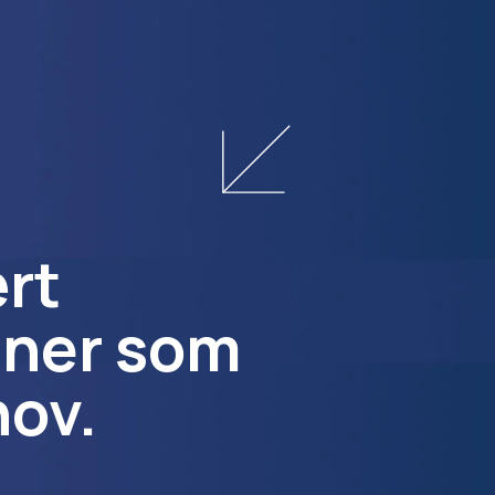
ært
tner som
hov.