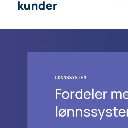
kunder
LØNNSSYSTEM
Fordeler m
lønnssyste