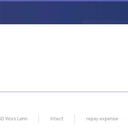
SD Worx Lønn
Intect
repay expense