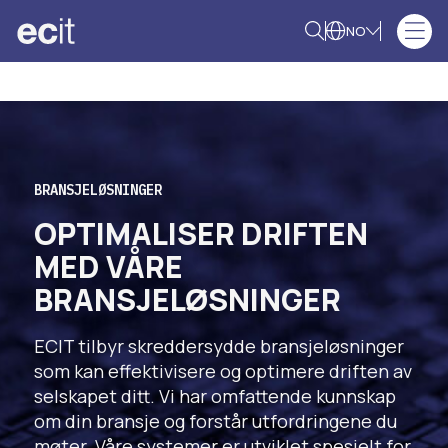
NO
BRANSJELØSNINGER
OPTIMALISER DRIFTEN
MED VÅRE
BRANSJELØSNINGER
ECIT tilbyr skreddersydde bransjeløsninger
som kan effektivisere og optimere driften av
selskapet ditt. Vi har omfattende kunnskap
om din bransje og forstår utfordringene du
møter. Våre systemer er utviklet spesielt for