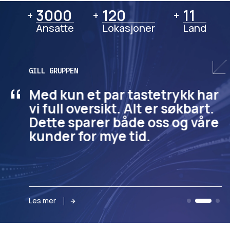
3000
3000
120
120
11
11
+
+
+
Ansatte
Lokasjoner
Land
GILL GRUPPEN
“
Med kun et par tastetrykk har
vi full oversikt. Alt er søkbart.
Dette sparer både oss og våre
kunder for mye tid.
Les mer