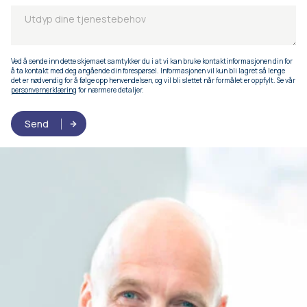
Ved å sende inn dette skjemaet samtykker du i at vi kan bruke kontaktinformasjonen din for
å ta kontakt med deg angående din forespørsel. Informasjonen vil kun bli lagret så lenge
det er nødvendig for å følge opp henvendelsen, og vil bli slettet når formålet er oppfylt. Se vår
personvernerklæring
for nærmere detaljer.