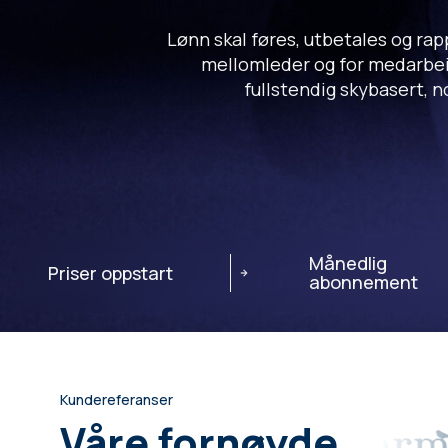
Lønn skal føres, utbetales og rap
mellomleder og for medarbeid
fullstendig skybasert, n
Månedlig
Priser oppstart
abonnement
Kundereferanser
Våre fornøyde