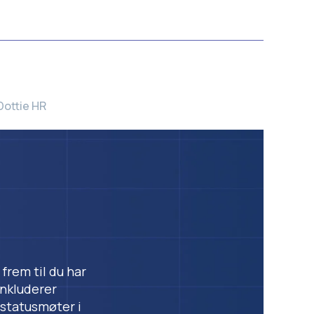
Dottie HR
frem til du har
inkluderer
 statusmøter i