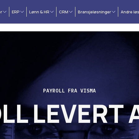
r
ERP
Lønn & HR
CRM
Bransjeløsninger
Andre lø
PAYROLL FRA VISMA
LL LEVERT A