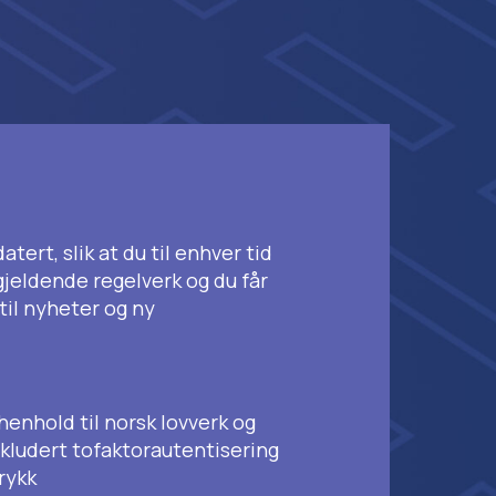
atert, slik at du til enhver tid
 gjeldende regelverk og du får
til nyheter og ny
henhold til norsk lovverk og
nkludert tofaktorautentisering
rykk