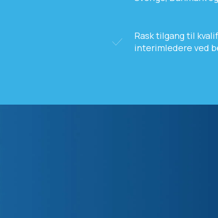
Rask tilgang til kval
interimledere ved 