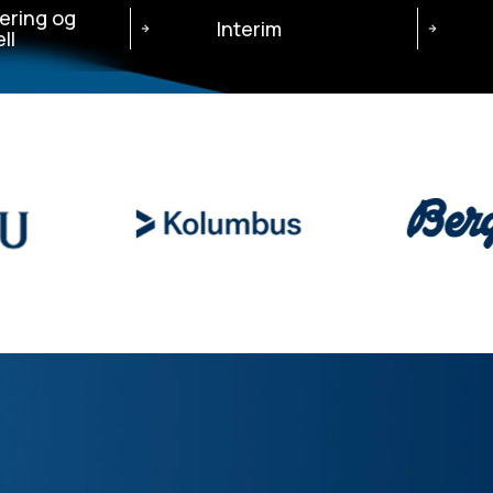
ering og
Interim
ll