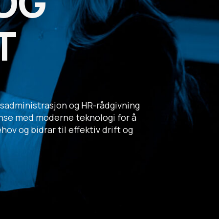
 OG
T
nnsadministrasjon og HR-rådgivning
tanse med moderne teknologi for å
v og bidrar til effektiv drift og