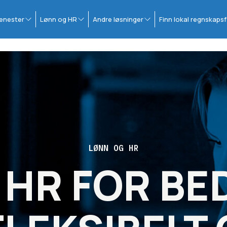
enester
Lønn og HR
Andre løsninger
Finn lokal regnskapsf
LØNN OG HR
 HR FOR BE