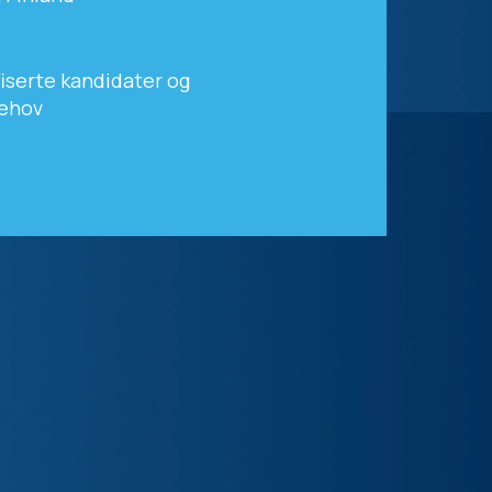
ifiserte kandidater og
behov