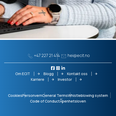
+47 227 21 414
hei@ecit.no
Om ECIT
Blogg
Kontakt oss
Karriere
Investor
Cookies
Personvern
General Terms
Whistleblowing system
Code of Conduct
Åpenhetsloven