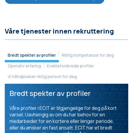
Våre tjenester innen rekruttering
Bredt spekter av profiler
Riktig kompetanse for deg
Operativ erfaring
Kvalitetssikrede profiler
Vi håndplukker riktig person for deg
Bredt spekter av profiler
Våre profiler i ECIT er tilgjengelige for deg på kort
varsel. Uavhengig av om du har behov for en
medarbeider for en kortere eller lenger periode,
eller du ønsker en fast ansatt. ECIT har et bredt