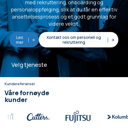
med rekruttering, onboarding og
personaloppfølging, slik at du får en effektiv
ansettelsesprosess og et godt grunnlag for
videre vekst.
Les
Kontakt oss om personell og
mer
rekruttering
Velg tjeneste
Kundereferanser
Våre fornøyde
kunder