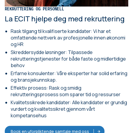
REKRUTTERING OG PERSONELL
La ECIT hjelpe deg med rekruttering
Rask tilgang til kvalifiserte kandidater: Vi har et
omfattende nettverk av profesjonelle innen økonomi
og HR
Skreddersydde løsninger: Tilpassede
rekrutteringstjenester for både faste og midlertidige
behov
Erfarne konsulenter: Våre eksperter har solid erfaring
og bransjekunnskap.
Effektiv prosess: Rask og smidig
rekrutteringsprosess som sparer tid og ressurser
Kvalitetssikrede kandidater: Alle kandidater er grundig
vurdert og kvalitetssikret gjennom vårt
kompetansehus
Book en uforpliktende samtale med oss