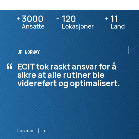
3000
3000
120
120
11
11
+
+
+
Ansatte
Lokasjoner
Land
UP NORWAY
“
ECIT tok raskt ansvar for å
sikre at alle rutiner ble
videreført og optimalisert.
Les mer