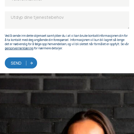
Ved å sende inn dette skjemaet samtykker du i at vi kan bruke kontaktinformasjonen din for
å ta kontakt med deg angående din forespørsel. Informasjonen vil kun bli lagret så lenge
det er nødvendig for å følge opp henvendelsen, og vil bli slettet når formålet er oppfylt. Se vår
personvernerklæring
for nærmere detaljer.