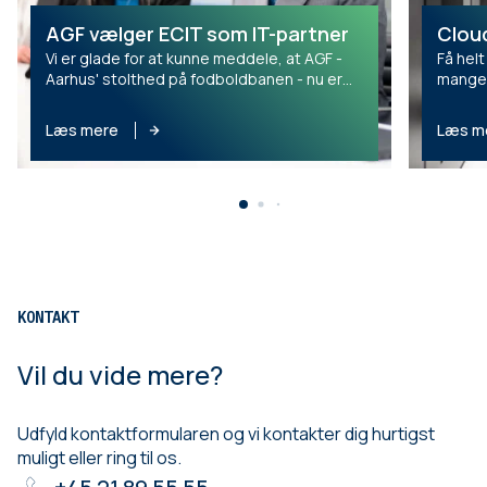
AGF vælger ECIT som IT-partner
Cloud
Vi er glade for at kunne meddele, at AGF -
Få hel
Aarhus' stolthed på fodboldbanen - nu er
mange 
blevet kunde hos ECIT.
område
Læs mere
Læs m
KONTAKT
Vil du vide mere?
Udfyld kontaktformularen og vi kontakter dig hurtigst
muligt eller ring til os.