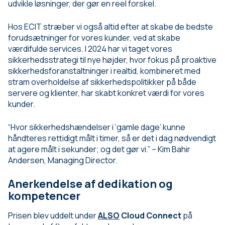
udvikle løsninger, der gør en reel forskel.
Hos ECIT stræber vi også altid efter at skabe de bedste
forudsætninger for vores kunder, ved at skabe
værdifulde services. I 2024 har vi taget vores
sikkerhedsstrategi til nye højder, hvor fokus på proaktive
sikkerhedsforanstaltninger i realtid, kombineret med
stram overholdelse af sikkerhedspolitikker på både
servere og klienter, har skabt konkret værdi for vores
kunder.
“Hvor sikkerhedshændelser i ‘gamle dage’ kunne
håndteres rettidigt målt i timer, så er det i dag nødvendigt
at agere målt i sekunder; og det gør vi.” – Kim Bahir
Andersen, Managing Director.
Anerkendelse af dedikation og
kompetencer
Prisen blev uddelt under
ALSO
Cloud Connect
på