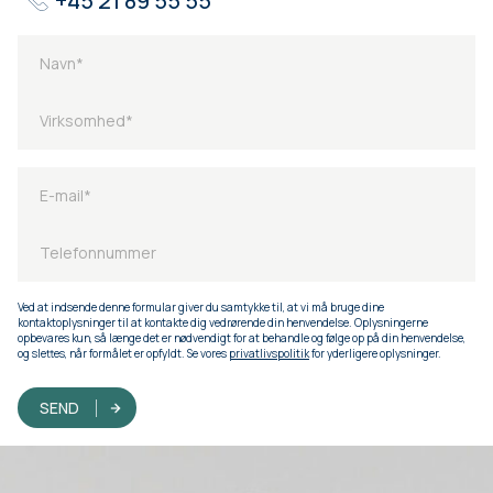
+45 21 89 55 55
Ved at indsende denne formular giver du samtykke til, at vi må bruge dine
kontaktoplysninger til at kontakte dig vedrørende din henvendelse. Oplysningerne
opbevares kun, så længe det er nødvendigt for at behandle og følge op på din henvendelse,
og slettes, når formålet er opfyldt. Se vores
privatlivspolitik
for yderligere oplysninger.