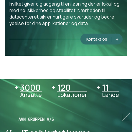
hvilket giver dig adgang til en løsning der er lokal, og
med høj sikkerhed og stabilitet. Nærheden til
datacenteret sikrer hurtigere svartider og bedre
ydelse for dine applikationer og data.
Kontakt os
3000
3000
120
120
11
11
+
+
+
Ansatte
Lokationer
Lande
AVN GRUPPEN A/S