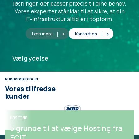
løsninger, der passer præcis til dine behov.
Vores eksperter står klar til at sikre, at din
IT-infrastruktur altid er i topform.
Læs mere
Kontakt os
Vælg ydelse
Kundereferencer
Vores tilfredse
kunder
HOSTING
HOSTING
AGF valgte ECIT
5 grunde til at vælge Hosting fra
ECIT