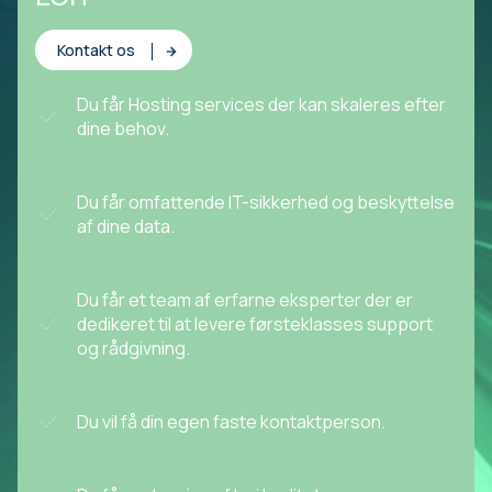
Kontakt os
Du får Hosting services der kan skaleres efter
dine behov.
Du får omfattende IT-sikkerhed og beskyttelse
af dine data.
Du får et team af erfarne eksperter der er
dedikeret til at levere førsteklasses support
og rådgivning.
Du vil få din egen faste kontaktperson.