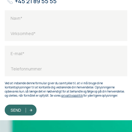
+45 21 89 55 55
Ved at indsende denne formular giver du samtykke til, at vi må bruge dine
kontaktoplysninger til at kontakte dig vedrørende din henvendelse. Oplysningerne
opbevares kun, så længe det er nødvendigt for at behandle og følge op på din henvendelse,
og slettes, når formålet er opfyldt. Se vores
privatlivspolitik
for yderligere oplysninger.