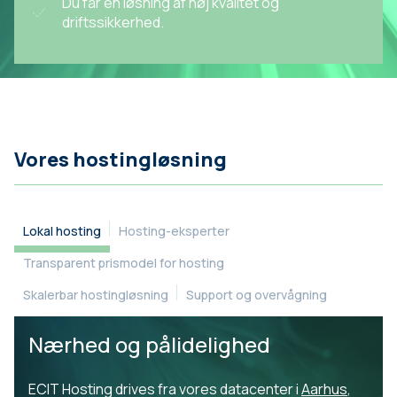
Du får en løsning af høj kvalitet og
driftssikkerhed.
Vores hostingløsning
Lokal hosting
Hosting-eksperter
Transparent prismodel for hosting
Skalerbar hostingløsning
Support og overvågning
Nærhed og pålidelighed
ECIT Hosting drives fra vores datacenter i
Aarhus
,