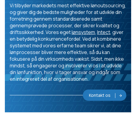
Vi tilbyder markedets mest effektive lønoutsourcing,
og giver dig de bedste muligheder for at udvikle din
forretning gennem standardiserede samt
gennemprøvede processer, der sikrer kvalitet og
driftssikkerhed. Vores eget
lønsystem
,
Intect
, giver
en betydelig konkurrencefordel. Ved at kombinere
systemet med vores erfarne team sikrer vi, at dine
lønprocesser bliver mere effektive, så du kan
fokusere på din virksomheds vækst. Sidst, men ikke
mindst, så engagerer og involverer vi os i at udvikle
din lønfunktion, hvor vi tager ansvar og indgår som
en integreret del af organisationen.
Kontakt os