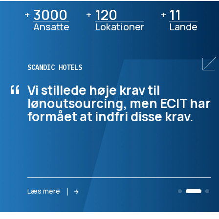
3000
3000
120
120
11
11
+
+
+
Ansatte
Lokationer
Lande
SCANDIC HOTELS
“
Vi stillede høje krav til
lønoutsourcing, men ECIT har
formået at indfri disse krav.
Læs mere