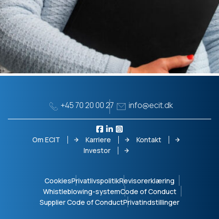
+45 70 20 00 27
info@ecit.dk
Om ECIT
Karriere
Kontakt
Investor
Cookies
Privatlivspolitik
Revisorerklæring
Whistleblowing-system
Code of Conduct
Supplier Code of Conduct
Privatindstillinger