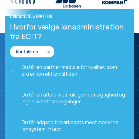
LØNADMINISTRATION
LØNADMINISTRATION
Scandic valgte ECIT
Hvorfor vælge lønadministration
fra ECIT?
Kontakt os
Du får en partner med øje for kvalitet, som
sikrer korrekt løn til tiden
Du får en aftale med fuld gennemsigtighed og
ingen uventede regninger
Du får adgang til markedets mest moderne
lønsystem, Intect