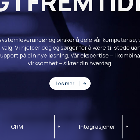
G I FREMTID
systemleverandør og ønsker å dele vår kompetanse, s
 valg. Vi hjelper deg og sørger for å være til stede ua
support på din nye løsning. Vår ekspertise – i kombin
virksomhet – sikrer din hverdag.
Les mer
CRM
Integrasjoner