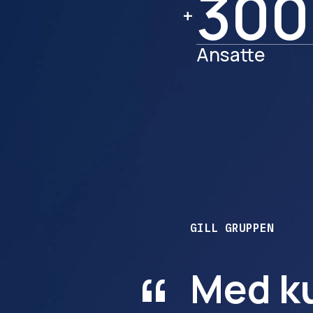
300
300
+
Ansatte
GILL GRUPPEN
Med ku