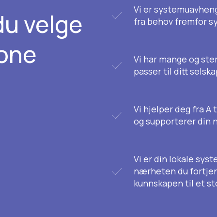
Vi er systemuavhengi
du velge
fra behov fremfor 
one
Vi har mange og ste
passer til ditt selsk
Vi hjelper deg fra A 
og supporterer din 
Vi er din lokale sys
nærheten du fortjen
kunnskapen til et st