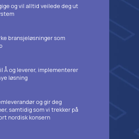
ge og vil alltid veilede deg ut
system
rke bransjeløsninger som
ap
til Å og leverer, implementerer
nye løsning
temleverandør og gir deg
er, samtidig som vi trekker på
ort nordisk konsern