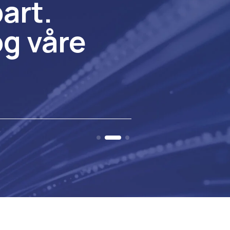
bart.
og våre