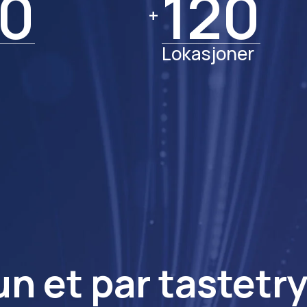
0
0
120
120
+
Lokasjoner
n et par tastetry