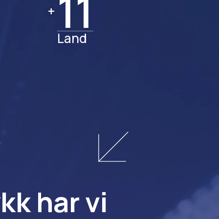
11
11
+
Land
kk har vi