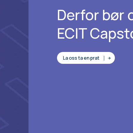
Derfor bør 
ECIT Capst
La oss ta en prat