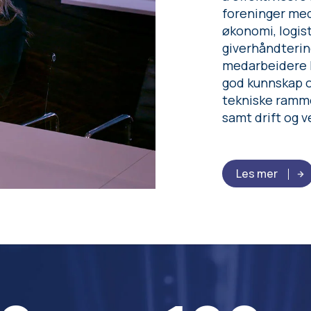
foreninger med
økonomi, logist
giverhåndterin
medarbeidere h
god kunnskap o
tekniske rammev
samt drift og v
Les mer