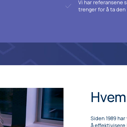
Vi har referansene 
trenger for å ta den
Hvem 
Siden 1989 har
å effektivisere