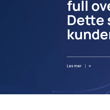
“
full ov
Dette 
kunder
Les mer