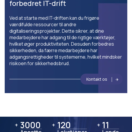
forbedret IT-drift
Ved at starte med IT-driften kan du frigøre
værdifulde ressourcer til andre
digitaliseringsprojekter. Dette sikrer, at dine
medarbejdere har adgang til de rigtige værktøjer,
hvilket øger produktiviteten. Desuden forbedres
sikkerheden, da færre medarbejdere har
adgangsrettigheder til systemerne, hvilket mindsker
risikoen for sikkerhedsbrud.
Kontakt os
3000
3000
120
120
11
11
+
+
+