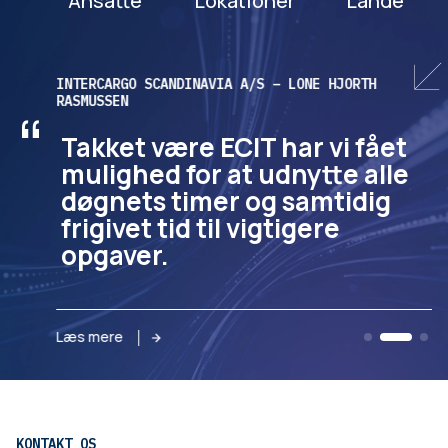
Ansatte
Lokationer
Lande
INTERCARGO SCANDINAVIA A/S – LONE HJORTH
RASMUSSEN
“
Takket være ECIT har vi fået
mulighed for at udnytte alle
døgnets timer og samtidig
frigivet tid til vigtigere
opgaver.
Læs mere
KONTAKT OS