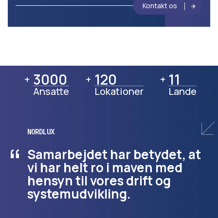
Kontakt os
3000
3000
120
120
11
11
+
+
+
Ansatte
Lokationer
Lande
NORDLUX
“
Samarbejdet har betydet, at
vi har helt ro i maven med
hensyn til vores drift og
systemudvikling.