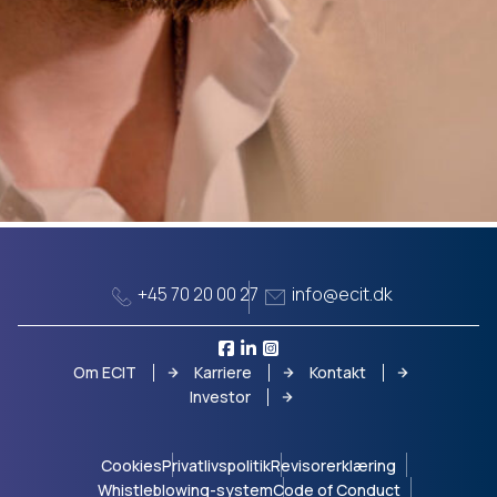
+45 70 20 00 27
info@ecit.dk
Om ECIT
Karriere
Kontakt
Investor
Cookies
Privatlivspolitik
Revisorerklæring
Whistleblowing-system
Code of Conduct