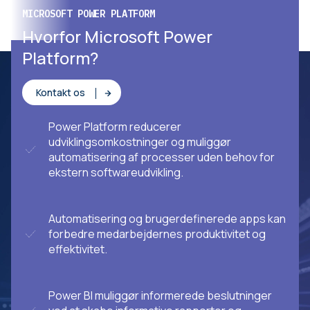
MICROSOFT POWER PLATFORM
ECIT – DIN SYSTEMPARTNER
Northern Partners valgte ECIT
Hvorfor Microsoft Power
Platform?
Kontakt os
Power Platform reducerer
udviklingsomkostninger og muliggør
automatisering af processer uden behov for
ekstern softwareudvikling.
Automatisering og brugerdefinerede apps kan
forbedre medarbejdernes produktivitet og
effektivitet.
Power BI muliggør informerede beslutninger