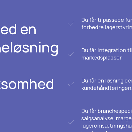
Du får tilpassede f
ved en
forbedre lagerstyri
heløsning
Du får integration t
markedspladser.
rksomhed
Du får en løsning der
kundehåndteringen
Du får branchespeci
salgsanalyse, marge
lageromsætningshas