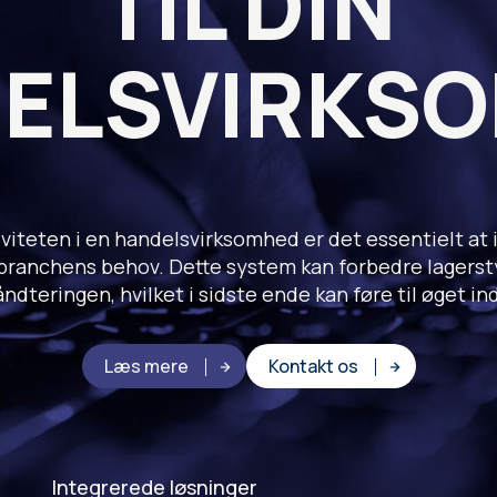
TIL DIN
ELSVIRKS
tiviteten i en handelsvirksomhed er det essentielt
t branchens behov. Dette system kan forbedre lagerst
dteringen, hvilket i sidste ende kan føre til øget in
Læs mere
Kontakt os
Integrerede løsninger