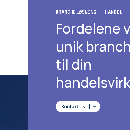
BRANCHELØSNING – HANDEL
Fordelene 
unik branc
til din
handelsvi
Kontakt os