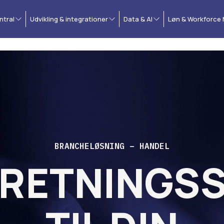
ntral
Udvikling & integrationer
Data & AI
Løn & Workforce
BRANCHELØSNING – HANDEL
RRETNINGS