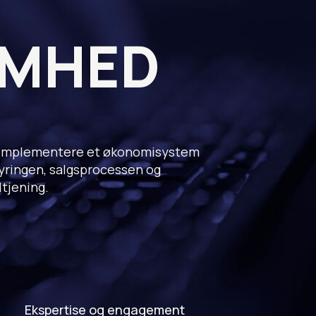
OMHED
 at implementere et økonomisystem
yringen, salgsprocessen og
dtjening.
Ekspertise og engagement