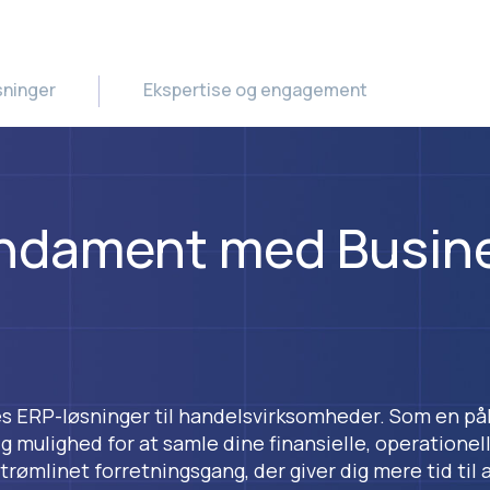
sninger
Ekspertise og engagement
undament med Busin
es ERP-løsninger til handelsvirksomheder. Som en pål
ig mulighed for at samle dine finansielle, operationell
strømlinet forretningsgang, der giver dig mere tid til