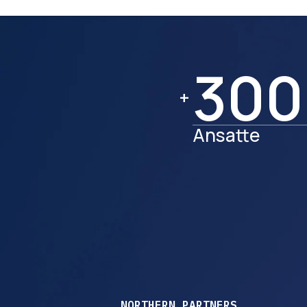
300
300
+
Ansatte
NORTHERN PARTNERS