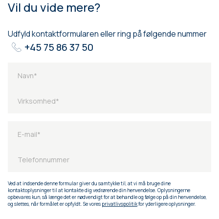
Vil du vide mere?
Udfyld kontaktformularen eller ring på følgende nummer
+45 75 86 37 50
Ved at indsende denne formular giver du samtykke til, at vi må bruge dine
kontaktoplysninger til at kontakte dig vedrørende din henvendelse. Oplysningerne
opbevares kun, så længe det er nødvendigt for at behandle og følge op på din henvendelse,
og slettes, når formålet er opfyldt. Se vores
privatlivspolitik
for yderligere oplysninger.