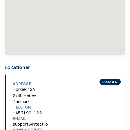
Lokationer
PRIMÆR
ADRESSE
Hørkær 12A
2730 Herlev
Danmark
TELEFON
+45 71 99 11 22
E-MAIL
support@intect.io
ÅBNINGSTIDER