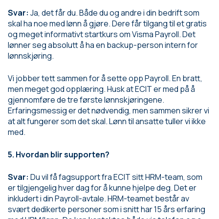
Svar:
Ja, det får du. Både du og andre i din bedrift som
skal ha noe med lønn å gjøre. Dere får tilgang til et gratis
og meget informativt startkurs om Visma Payroll. Det
lønner seg absolutt å ha en backup-person intern for
lønnskjøring.
Vi jobber tett sammen for å sette opp Payroll. En bratt,
men meget god opplæring. Husk at ECIT er med på å
gjennomføre de tre første lønnskjøringene.
Erfaringsmessig er det nødvendig, men sammen sikrer vi
at alt fungerer som det skal. Lønn til ansatte tuller vi ikke
med.
5. Hvordan blir supporten?
Svar:
Du vil få fagsupport fra ECIT sitt HRM-team, som
er tilgjengelig hver dag for å kunne hjelpe deg. Det er
inkludert i din Payroll-avtale. HRM-teamet består av
svært dedikerte personer som i snitt har 15 års erfaring