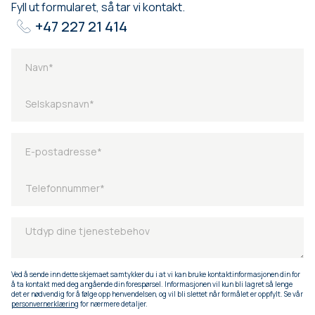
Fyll ut formularet, så tar vi kontakt.
+47 227 21 414
Ved å sende inn dette skjemaet samtykker du i at vi kan bruke kontaktinformasjonen din for
å ta kontakt med deg angående din forespørsel. Informasjonen vil kun bli lagret så lenge
det er nødvendig for å følge opp henvendelsen, og vil bli slettet når formålet er oppfylt. Se vår
personvernerklæring
for nærmere detaljer.