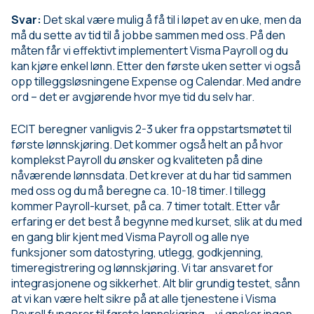
Svar:
Det skal være mulig å få til i løpet av en uke, men da
må du sette av tid til å jobbe sammen med oss. På den
måten får vi effektivt implementert Visma Payroll og du
kan kjøre enkel lønn. Etter den første uken setter vi også
opp tilleggsløsningene Expense og Calendar. Med andre
ord – det er avgjørende hvor mye tid du selv har.
ECIT beregner vanligvis 2-3 uker fra oppstartsmøtet til
første lønnskjøring. Det kommer også helt an på hvor
komplekst Payroll du ønsker og kvaliteten på dine
nåværende lønnsdata. Det krever at du har tid sammen
med oss og du må beregne ca. 10-18 timer. I tillegg
kommer Payroll-kurset, på ca. 7 timer totalt. Etter vår
erfaring er det best å begynne med kurset, slik at du med
en gang blir kjent med Visma Payroll og alle nye
funksjoner som datostyring, utlegg, godkjenning,
timeregistrering og lønnskjøring. Vi tar ansvaret for
integrasjonene og sikkerhet. Alt blir grundig testet, sånn
at vi kan være helt sikre på at alle tjenestene i Visma