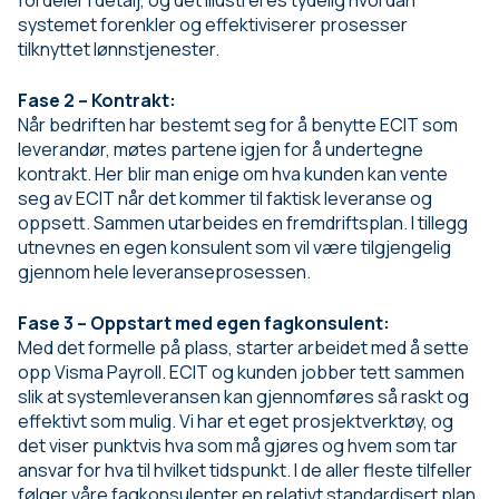
fordeler i detalj, og det illustreres tydelig hvordan
systemet forenkler og effektiviserer prosesser
tilknyttet lønnstjenester.
Fase 2 – Kontrakt:
Når bedriften har bestemt seg for å benytte ECIT som
leverandør, møtes partene igjen for å undertegne
kontrakt. Her blir man enige om hva kunden kan vente
seg av ECIT når det kommer til faktisk leveranse og
oppsett. Sammen utarbeides en fremdriftsplan. I tillegg
utnevnes en egen konsulent som vil være tilgjengelig
gjennom hele leveranseprosessen.
Fase 3 – Oppstart med egen fagkonsulent:
Med det formelle på plass, starter arbeidet med å sette
opp Visma Payroll. ECIT og kunden jobber tett sammen
slik at systemleveransen kan gjennomføres så raskt og
effektivt som mulig. Vi har et eget prosjektverktøy, og
det viser punktvis hva som må gjøres og hvem som tar
ansvar for hva til hvilket tidspunkt. I de aller fleste tilfeller
følger våre fagkonsulenter en relativt standardisert plan,