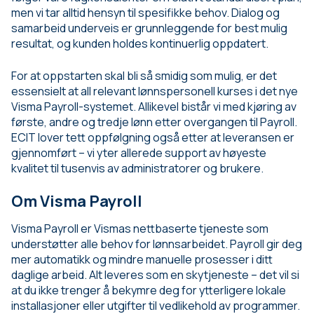
men vi tar alltid hensyn til spesifikke behov. Dialog og
samarbeid underveis er grunnleggende for best mulig
resultat, og kunden holdes kontinuerlig oppdatert.
For at oppstarten skal bli så smidig som mulig, er det
essensielt at all relevant lønnspersonell kurses i det nye
Visma Payroll-systemet. Allikevel bistår vi med kjøring av
første, andre og tredje lønn etter overgangen til Payroll.
ECIT lover tett oppfølgning også etter at leveransen er
gjennomført – vi yter allerede support av høyeste
kvalitet til tusenvis av administratorer og brukere.
Om Visma Payroll
Visma Payroll er Vismas nettbaserte tjeneste som
understøtter alle behov for lønnsarbeidet. Payroll gir deg
mer automatikk og mindre manuelle prosesser i ditt
daglige arbeid. Alt leveres som en skytjeneste – det vil si
at du ikke trenger å bekymre deg for ytterligere lokale
installasjoner eller utgifter til vedlikehold av programmer.