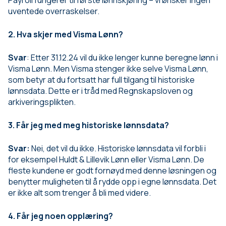
Payroll fungerer til første lønnskjøring – vi ønsker ingen
uventede overraskelser.
2. Hva skjer med Visma Lønn?
Svar
: Etter 31.12.24 vil du ikke lenger kunne beregne lønn i
Visma Lønn. Men Visma stenger ikke selve Visma Lønn,
som betyr at du fortsatt har full tilgang til historiske
lønnsdata. Dette er i tråd med Regnskapsloven og
arkiveringsplikten.
3. Får jeg med meg historiske lønnsdata?
Svar:
Nei, det vil du ikke. Historiske lønnsdata vil forbli i
for eksempel Huldt & Lillevik Lønn eller Visma Lønn. De
fleste kundene er godt fornøyd med denne løsningen og
benytter muligheten til å rydde opp i egne lønnsdata. Det
er ikke alt som trenger å bli med videre.
4. Får jeg noen opplæring?