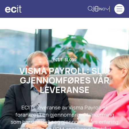
NO
ECIT BLOGG
VISMA PAYROLL: SLIK
GJENNOMFØRES VÅR
LEVERANSE
ECITs leveranse av Visma Payroll er
forankret i en gjennomprøvd tilnærming
som har utviklet seg gjennom 15 års erfaring