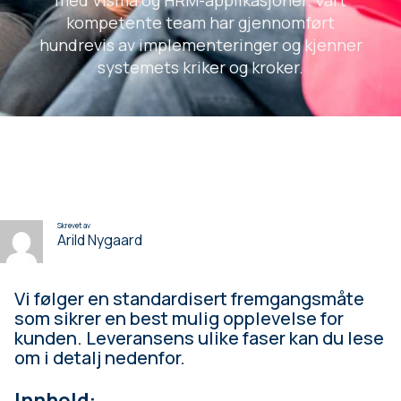
med Visma og HRM-applikasjoner. Vårt
kompetente team har gjennomført
hundrevis av implementeringer og kjenner
systemets kriker og kroker.
Skrevet av
Arild Nygaard
Vi følger en standardisert fremgangsmåte
som sikrer en best mulig opplevelse for
kunden. Leveransens ulike faser kan du lese
om i detalj nedenfor.
Innhold: