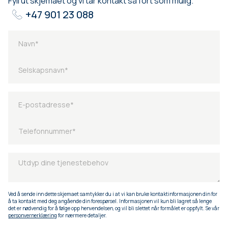
Fyll ut skjemaet og vi tar kontakt så fort som mulig.
+47 901 23 088
Ved å sende inn dette skjemaet samtykker du i at vi kan bruke kontaktinformasjonen din for
å ta kontakt med deg angående din forespørsel. Informasjonen vil kun bli lagret så lenge
det er nødvendig for å følge opp henvendelsen, og vil bli slettet når formålet er oppfylt. Se vår
personvernerklæring
for nærmere detaljer.