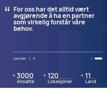
“
For oss har det alltid vært
avgjørende å ha en partner
som virkelig forstår våre
behov.
Les mer
3000
3000
120
120
11
11
+
+
+
Ansatte
Lokasjoner
Land