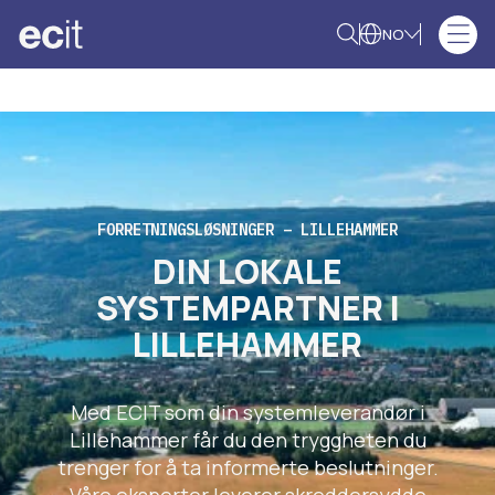
NO
FORRETNINGSLØSNINGER – LILLEHAMMER
DIN LOKALE
SYSTEMPARTNER I
LILLEHAMMER
Med ECIT som din systemleverandør i
Lillehammer får du den tryggheten du
trenger for å ta informerte beslutninger.