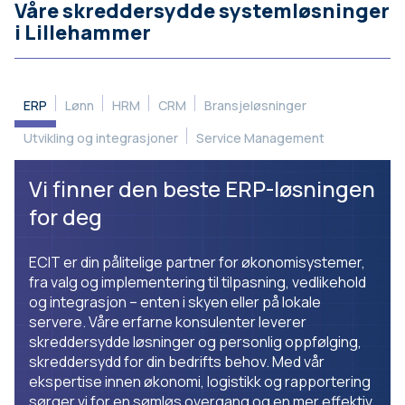
Våre skreddersydde systemløsninger
i Lillehammer
ERP
Lønn
HRM
CRM
Bransjeløsninger
Utvikling og integrasjoner
Service Management
Vi finner den beste ERP-løsningen
for deg
ECIT er din pålitelige partner for økonomisystemer,
fra valg og implementering til tilpasning, vedlikehold
og integrasjon – enten i skyen eller på lokale
servere. Våre erfarne konsulenter leverer
skreddersydde løsninger og personlig oppfølging,
skreddersydd for din bedrifts behov. Med vår
ekspertise innen økonomi, logistikk og rapportering
sørger vi for en sømløs overgang og en mer effektiv