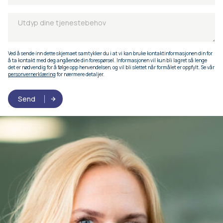
Ved å sende inn dette skjemaet samtykker du i at vi kan bruke kontaktinformasjonen din for
å ta kontakt med deg angående din forespørsel. Informasjonen vil kun bli lagret så lenge
det er nødvendig for å følge opp henvendelsen, og vil bli slettet når formålet er oppfylt. Se vår
personvernerklæring
for nærmere detaljer.