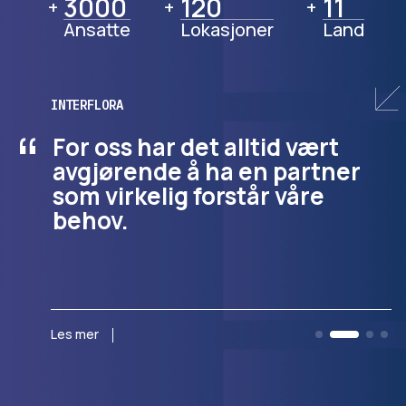
3000
3000
120
120
11
11
+
+
+
Ansatte
Lokasjoner
Land
INTERFLORA
“
For oss har det alltid vært
avgjørende å ha en partner
som virkelig forstår våre
behov.
Les mer