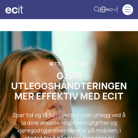
NO
NETTLØNN EXPENSE
GJØR
UTLEGGSHÅNDTERINGEN
MER EFFEKTIV MED ECIT
Spar tid og få full oversikt over utlegg ved å
la dine ansatte registrere utgifter og
kjøregodtgjørelser direkte på mobilen, i