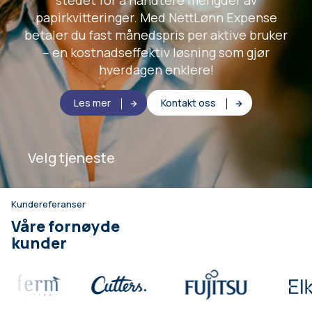
stedet for å håndtere mengder av
papirkvitteringer. Med NettLønn Expense
betaler du fast månedspris per aktive bruker
– en kostnadseffektiv løsning som gjør
hverdagen enklere!
Les mer
Kontakt oss
Velg tjeneste
Kundereferanser
Våre fornøyde
kunder