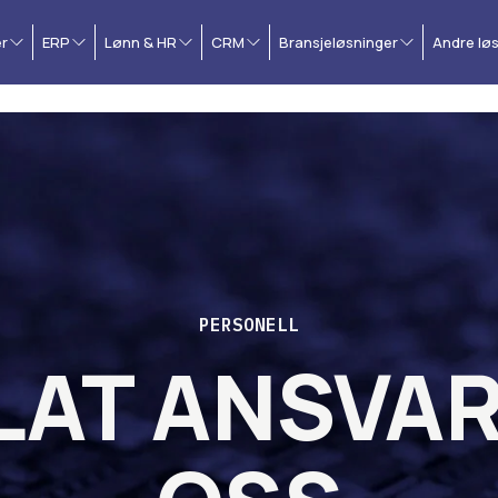
r
ERP
Lønn & HR
CRM
Bransjeløsninger
Andre lø
PERSONELL
AT ANSVAR