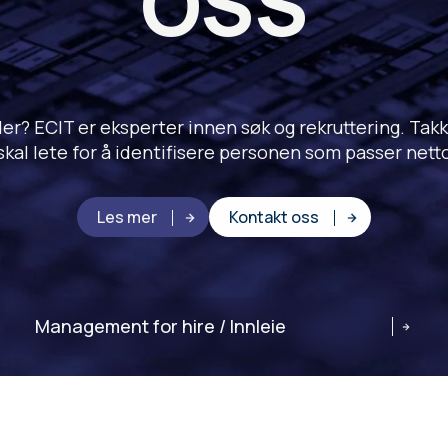
OSS
r? ECIT er eksperter innen søk og rekruttering. Takket
 skal lete for å identifisere personen som passer netto
Les mer
Kontakt oss
Management for hire / Innleie