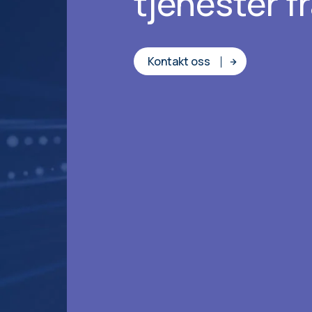
tjenester f
Kontakt oss