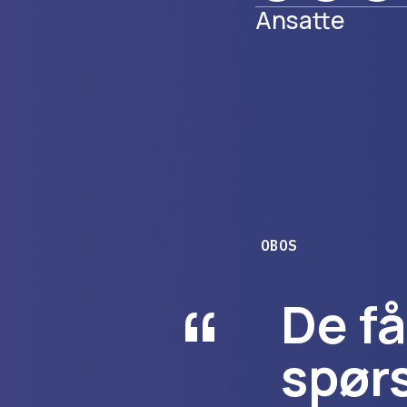
Ansatte
OBOS
“
De få 
spørsm