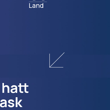
Land
att
ask