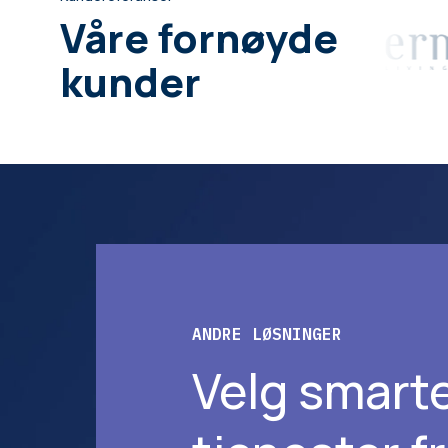
Våre fornøyde
kunder
ANDRE LØSNINGER
Velg smart