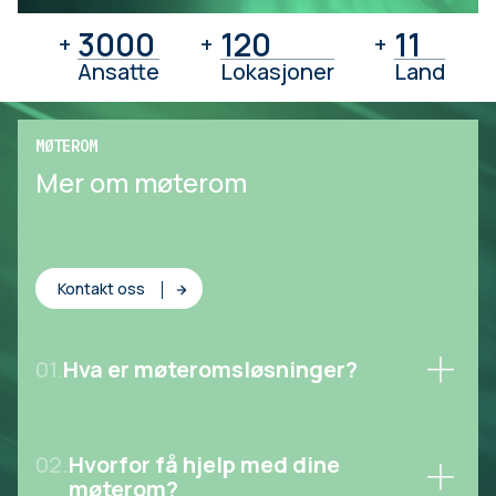
3000
3000
120
120
11
11
+
+
+
Ansatte
Lokasjoner
Land
MØTEROM
Mer om møterom
Kontakt oss
01.
Hva er møteromsløsninger?
02.
Hvorfor få hjelp med dine
møterom?