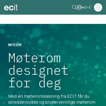
NO
MØTEROM
Møterom
designet
for deg
Med en møteromsløsning fra ECIT får du
skreddersydde og brukervennlige møterom