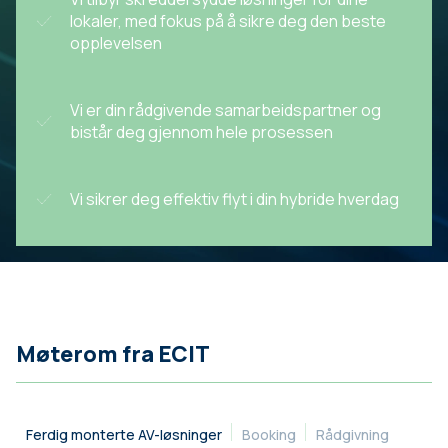
lokaler, med fokus på å sikre deg den beste
opplevelsen
Vi er din rådgivende samarbeidspartner og
bistår deg gjennom hele prosessen
Vi sikrer deg effektiv flyt i din hybride hverdag
Møterom fra ECIT
Ferdig monterte AV-løsninger
Booking
Rådgivning