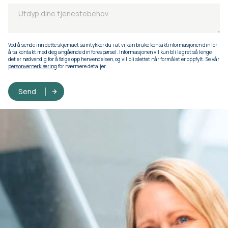
Ved å sende inn dette skjemaet samtykker du i at vi kan bruke kontaktinformasjonen din for
å ta kontakt med deg angående din forespørsel. Informasjonen vil kun bli lagret så lenge
det er nødvendig for å følge opp henvendelsen, og vil bli slettet når formålet er oppfylt. Se vår
personvernerklæring
for nærmere detaljer.