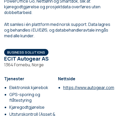
PowerOffice Go, Nettlønn og Smartdok, slik at
kjøregodtgjørelse og prosjektdata overføres uten
dobbeltarbeid.
Alt samles i én plattform med norsk support. Data lagres
og behandles i EU/EØS, og databehandleravtale inngås
med alle kunder.
BUSINESS SOLUTIONS
ECIT Autogear AS
1364 Fornebu, Norge
Tjenester
Nettside
Elektronisk kjørebok
https://www.autogear.com
GPS-sporing og
flåtestyring
Kjøregodtgjørelse
Utstyrskontroll (Asset &