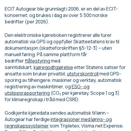
ECIT Autogear ble grunnlagt i 2006, er en del av ECIT-
konsernet, og brukes i dag av over 5 500 norske
bedrifter (per 2026).
Den elektroniske kjøreboken registrerer alle turer
automatisk via GPS og oppfyller Skatteetatens krav til
dokumentasjon (skatteforskriften §5-12-3) – uten
manuell føring. På samme plattform får
bedrifter
flåtestyring
med
sanntidskart,
kjøregodtgjørelse
etter Statens satser for
ansatte som bruker privatbil,
utstyrskontroll
med GPS-
sporing av tilhengere, maskiner og verktøy, automatisk
registrering av maskintimer, og
ESG- og
utslippsrapportering
(CO₂ per kjøretøy, Scope 1 og 3)
for klimaregnskap i tråd med CSRD.
Godkjente kjøredata sendes automatisk til lønn –
Autogear har ferdige
integrasjoner med lønns- og
regnskapssystemer
som Tripletex, Visma.net Expense,