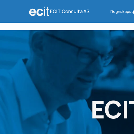
ECIT Consulta AS
Regnskapstj
ECI