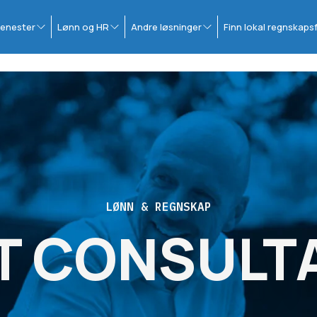
enester
Lønn og HR
Andre løsninger
Finn lokal regnskaps
LØNN & REGNSKAP
T CONSULT