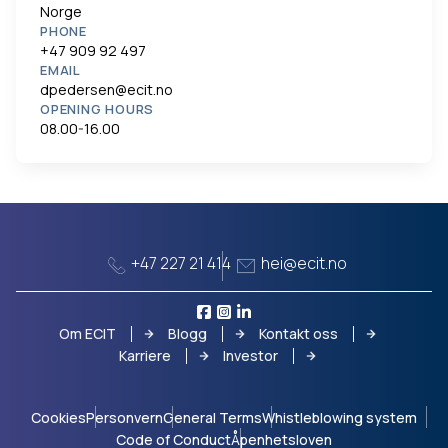
Norge
PHONE
+47 909 92 497
EMAIL
dpedersen@ecit.no
OPENING HOURS
08.00-16.00
+47 227 21 414
hei@ecit.no
Om ECIT
Blogg
Kontakt oss
Karriere
Investor
Cookies
Personvern
General Terms
Whistleblowing system
Code of Conduct
Åpenhetsloven