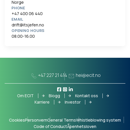
Norge
PHONE
+47 400 06 440
EMAIL
drift@itsjefen.no
OPENING HOURS
08.00-16.00
+47 227 21 414
hei@ecit.no
Om ECIT
Blogg
Kontakt oss
Karriere
Investor
Cookies
Personvern
General Terms
Whistleblowing system
Code of Conduct
Åpenhetsloven