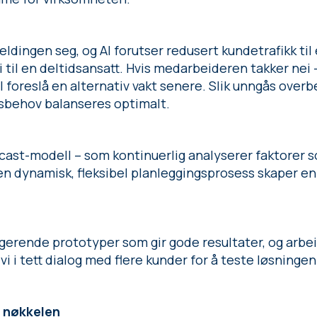
dingen seg, og AI forutser redusert kundetrafikk til 
i til en deltidsansatt. Hvis medarbeideren takker nei
I foreslå en alternativ vakt senere. Slik unngås ove
gsbehov balanseres optimalt.
cast-modell – som kontinuerlig analyserer faktorer s
 dynamisk, fleksibel planleggingsprosess skaper en l
ungerende prototyper som gir gode resultater, og arbe
 vi i tett dialog med flere kunder for å teste løsningen 
r nøkkelen