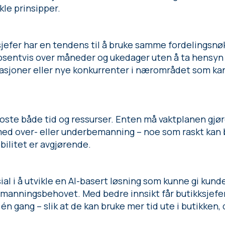
le prinsipper.
ksjefer har en tendens til å bruke samme fordelingsnøk
rosentvis over måneder og ukedager uten å ta hensyn 
sjoner eller nye konkurrenter i nærområdet som kan
ste både tid og ressurser. Enten må vaktplanen gjøre
ed over- eller underbemanning – noe som raskt kan bli
bilitet er avgjørende.
sial i å utvikle en AI-basert løsning som kunne gi kun
emanningsbehovet. Med bedre innsikt får butikksjefen
én gang – slik at de kan bruke mer tid ute i butikken,