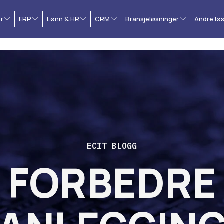
r
ERP
Lønn & HR
CRM
Bransjeløsninger
Andre lø
ECIT BLOGG
FORBEDRE