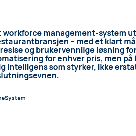
 workforce management-system utv
estaurantbransjen – med et klart må
esise og brukervennlige løsning for
tomatisering for enhver pris, men på
ig intelligens som styrker, ikke ersta
lutningsevnen.
ameSystem