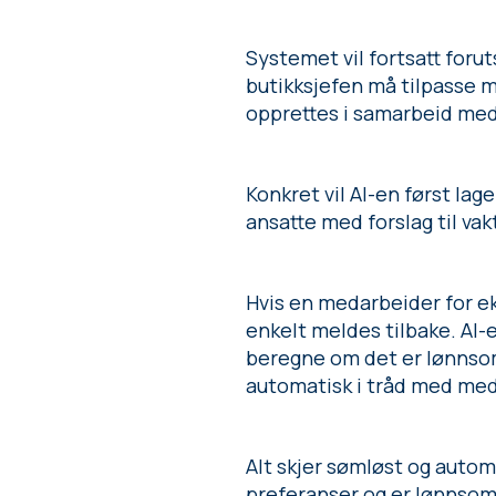
Systemet vil fortsatt foru
butikksjefen må tilpasse m
opprettes i samarbeid med
Konkret vil AI-en først la
ansatte med forslag til vak
Hvis en medarbeider for eks
enkelt meldes tilbake. AI
beregne om det er lønnsomt
automatisk i tråd med me
Alt skjer sømløst og auto
preferanser og er lønnso