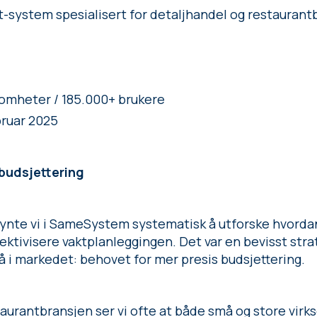
ystem spesialisert for detaljhandel og restaurant
somheter / 185.000+ brukere
bruar 2025
 budsjettering
gynte vi i SameSystem systematisk å utforske hvordan
fektivisere vaktplanleggingen. Det var en bevisst stra
så i markedet: behovet for mer presis budsjettering.
aurantbransjen ser vi ofte at både små og store vir