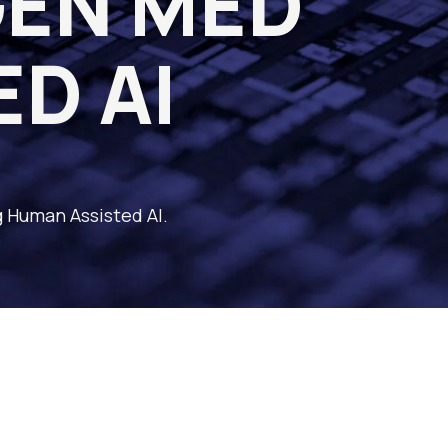
GEN MED
D AI
 Human Assisted AI.