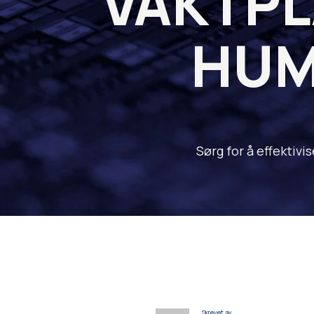
VAKTPL
HUM
Sørg for å effekti
Skrevet av