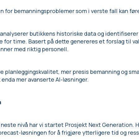
n for bemanningsproblemer som i verste fall kan føre
analyserer butikkens historiske data og identifiserer
or time. Basert på dette genereres et forslag til va
nner med riktig personell.
re planleggingskvalitet, mer presis bemanning og sma
uk enda mer avanserte AI-løsninger.
n
l neste nivå har vi startet Prosjekt Next Generation. H
ecast-løsningen for å frigjøre ytterligere tid og ress