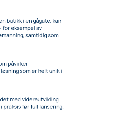
en butikk i en gågate, kan
 – for eksempel av
rbemanning, samtidig som
om påvirker
øsning som er helt unik i
idet med videreutvikling
i praksis før full lansering.