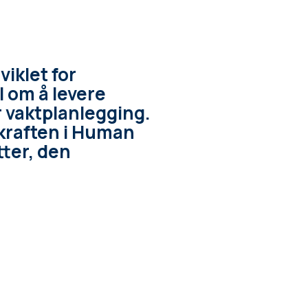
iklet for
l om å levere
 vaktplanlegging.
 kraften i Human
tter, den