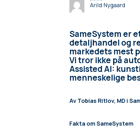
Arild Nygaard
SameSystem er et
detaljhandel og r
markedets mest pr
Vi tror ikke på au
Assisted AI: kunst
menneskelige bes
Av Tobias Ritlov, MD i S
Fakta om SameSystem