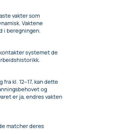
faste vakter som
dynamisk. Vaktene
d i beregningen.
r kontakter systemet de
arbeidshistorikk.
fra kl. 12–17, kan dette
manningsbehovet og
aret er ja, endres vakten
åde matcher deres