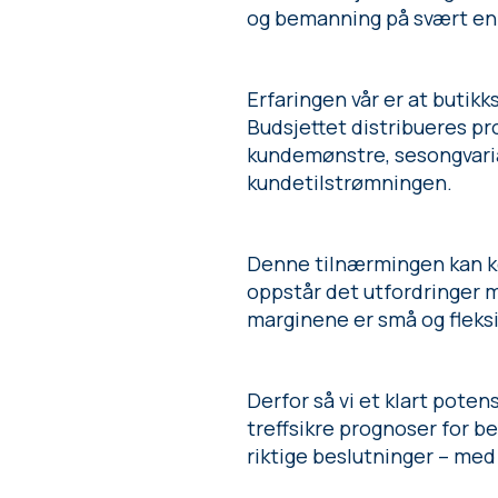
og bemanning på svært enk
Erfaringen vår er at butik
Budsjettet distribueres p
kundemønstre, sesongvaria
kundetilstrømningen.
Denne tilnærmingen kan ko
oppstår det utfordringer m
marginene er små og fleksi
Derfor så vi et klart poten
treffsikre prognoser for b
riktige beslutninger – med 