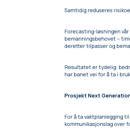
Samtidig reduseres risikoe
Forecasting-løsningen vår 
bemanningsbehovet – time f
deretter tilpasser og bema
Resultatet er tydelig: bed
har banet vei for å ta i br
Prosjekt Next Generatio
For å ta vaktplanlegging ti
kommunikasjonslag over for