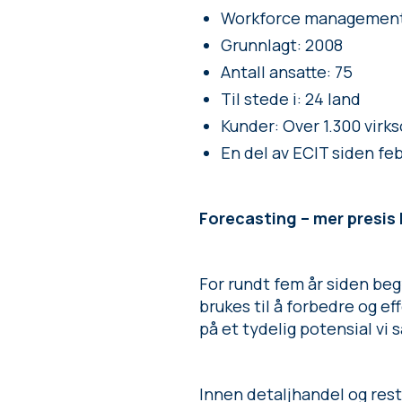
Workforce management-s
Grunnlagt: 2008
Antall ansatte: 75
Til stede i: 24 land
Kunder: Over 1.300 virk
En del av ECIT siden fe
Forecasting – mer presis
For rundt fem år siden be
brukes til å forbedre og ef
på et tydelig potensial vi 
Innen detaljhandel og rest