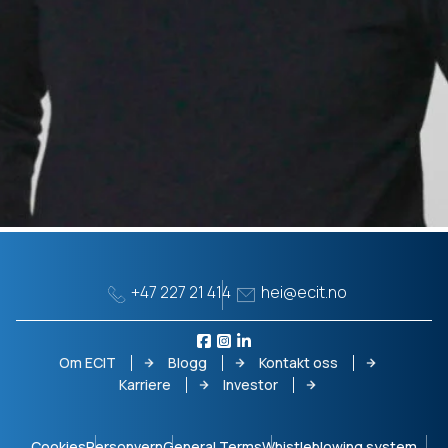
+47 227 21 414
hei@ecit.no
Om ECIT
Blogg
Kontakt oss
Karriere
Investor
Cookies
Personvern
General Terms
Whistleblowing system