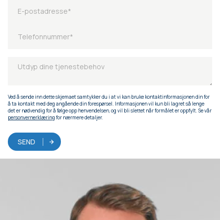
Ved å sende inn dette skjemaet samtykker du i at vi kan bruke kontaktinformasjonen din for
å ta kontakt med deg angående din forespørsel. Informasjonen vil kun bli lagret så lenge
det er nødvendig for å følge opp henvendelsen, og vil bli slettet når formålet er oppfylt. Se vår
personvernerklæring
for nærmere detaljer.