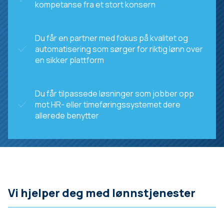
kompetanse fra et stort konsern
Du får en partner med fokus på kvalitet og
automatisering som sørger for riktig lønn over
en sikker plattform
Du får tilpassede løsninger som jobber opp
mot HR- eller timeføringssystemet dere
allerede benytter
Vi hjelper deg med lønnstjenester