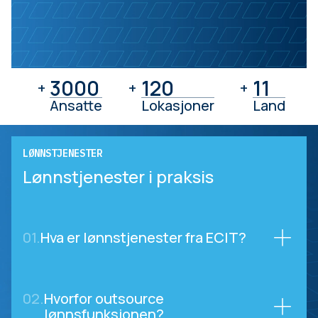
3000
3000
120
120
11
11
+
+
+
Ansatte
Lokasjoner
Land
LØNNSTJENESTER
Lønnstjenester i praksis
01.
Hva er lønnstjenester fra ECIT?
02.
Hvorfor outsource
lønnsfunksjonen?