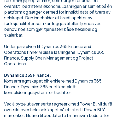
forretningsprogrammer, som sørger for detaljert
oversikt i bedriftens økonomi. Løsningen er samlet på én
plattform og sørger dermed for innsikt i data på tvers av
selskapet. Den inneholder et bredt spekter av
funksjonaliteter som kan legges til eller fjernes ved
behov, noe som gjør tjenesten både fleksibel og
skalerbar.
Under paraplyen til Dynamics 365 Finance and
Operations finner vi disse løsningene: Dynamics 365
Finance, Supply Chain Management og Project
Operations.
Dynamics 365 Finance:
Konsernregnskapet blir enklere med Dynamics 365
Finance. Dynamics 365 er et komplett
konsolideringssystem for bedrifter.
Ved å bytte ut avanserte regneark med Power BI, vil du få
oversikt over hele selskapet på ett sted. I Power BI får
man enkelt tilgang til oppdaterte tall, innsyn i budsjetter