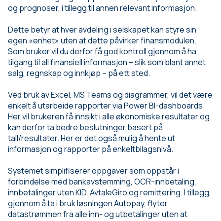
og prognoser, i tillegg til annen relevant informasjon.
Dette betyr at hver avdeling i selskapet kan styre sin
egen «enhet» uten at dette påvirker finansmodulen.
Som bruker vil du derfor få god kontroll gjennom å ha
tilgang til all finansiell informasjon – slik som blant annet
salg, regnskap og innkjøp – på ett sted.
Ved bruk av Excel, MS Teams og diagrammer, vil det være
enkelt å utarbeide rapporter via Power BI-dashboards.
Her vil brukeren få innsikt i alle økonomiske resultater og
kan derfor ta bedre beslutninger basert på
tall/resultater. Her er det også mulig å hente ut
informasjon og rapporter på enkeltbilagsnivå.
Systemet simplifiserer oppgaver som oppstår i
forbindelse med bankavstemming, OCR-innbetaling,
innbetalinger uten KID, AvtaleGiro og remittering. I tillegg,
gjennom å ta i bruk løsningen Autopay, flyter
datastrømmen fra alle inn- og utbetalinger uten at