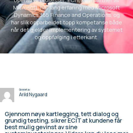
operative prosesser. ECIT, som partner av
Microsoft, har lang erfaring med Microsoft
Dynamics 365 Finance and Operations, og
har slik opparbeidet topp kompetanse både
når det gjelder implementering av systemet
og oppfølging i etterkant.
Skrevet av
Arild Nygaard
Gjennom nøye kartlegging, tett dialog og
grundig testing, sikrer ECIT at kundene får
best mulig gevinst av sine