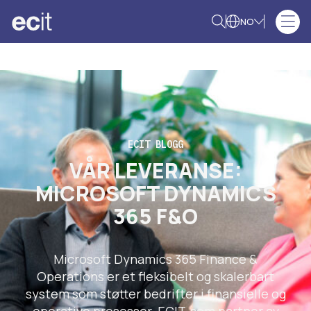
NO
ECIT BLOGG
VÅR LEVERANSE:
MICROSOFT DYNAMICS
365 F&O
Microsoft Dynamics 365 Finance &
Operations er et fleksibelt og skalerbart
system som støtter bedrifter i finansielle og