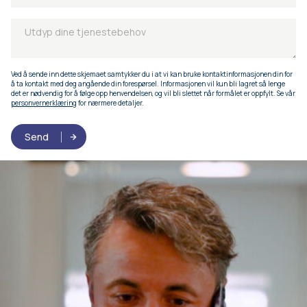
Ved å sende inn dette skjemaet samtykker du i at vi kan bruke kontaktinformasjonen din for
å ta kontakt med deg angående din forespørsel. Informasjonen vil kun bli lagret så lenge
det er nødvendig for å følge opp henvendelsen, og vil bli slettet når formålet er oppfylt. Se vår
personvernerklæring
for nærmere detaljer.