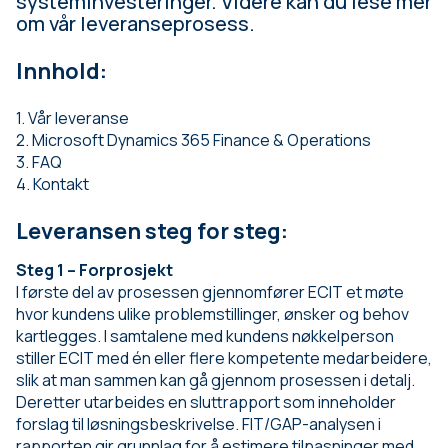
systeminvesteringer. Videre kan du lese mer
om vår leveranseprosess.
Innhold:
1. Vår leveranse
2. Microsoft Dynamics 365 Finance & Operations
3. FAQ
4. Kontakt
Leveransen steg for steg:
Steg 1 – Forprosjekt
I første del av prosessen gjennomfører ECIT et møte
hvor kundens ulike problemstillinger, ønsker og behov
kartlegges. I samtalene med kundens nøkkelperson
stiller ECIT med én eller flere kompetente medarbeidere,
slik at man sammen kan gå gjennom prosessen i detalj.
Deretter utarbeides en sluttrapport som inneholder
forslag til løsningsbeskrivelse. FIT/GAP-analysen i
rapporten gir grunnlag for å estimere tilpasninger med