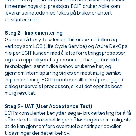
tilnærmet nøyaktig presisjon. ECIT bruker Agile som
leveransemetode med fokus på brukerorientert
designtenkning.
Steg 2 – Implementering
Gjennom å benytte «design thinking»-modellen og
verktøy som LCS (Life Cycle Service) og Azure DevOps,
hjelper ECIT kunden med å løfte forretningsprosesser
og data opp i skyen. Fagpersonellet har god innsikt i
teknologien, samt hvilke behov brukerne har, og
gjennom intern sparring sikres en mest mulig sømløs
implementering. ECIT prioriterer alltid en åpen og god
dialog underveis i prosessen, slik at det oppnås best
mulig resultat.
Steg 3 – UAT (User Acceptance Test)
ECITs konsulenter benytter seg av brukertesting for å få
så konkrete tilbakemeldinger på løsningen som mulig, slik
at de kan gjennomføre eventuelle endringer og/eller
tilpasninger der det er behov.