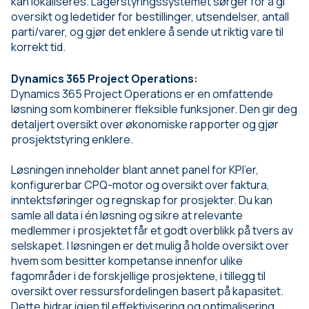
kan lokaliseres. Lagerstyringssystemet sørger for å gi
oversikt og ledetider for bestillinger, utsendelser, antall
parti/varer, og gjør det enklere å sende ut riktig vare til
korrekt tid.
Dynamics 365 Project Operations:
Dynamics 365 Project Operations er en omfattende
løsning som kombinerer fleksible funksjoner. Den gir deg
detaljert oversikt over økonomiske rapporter og gjør
prosjektstyring enklere.
Løsningen inneholder blant annet panel for KPI’er,
konfigurerbar CPQ-motor og oversikt over faktura,
inntektsføringer og regnskap for prosjekter. Du kan
samle all data i én løsning og sikre at relevante
medlemmer i prosjektet får et godt overblikk på tvers av
selskapet. I løsningen er det mulig å holde oversikt over
hvem som besitter kompetanse innenfor ulike
fagområder i de forskjellige prosjektene, i tillegg til
oversikt over ressursfordelingen basert på kapasitet.
Dette bidrar igjen til effektivisering og optimalisering.