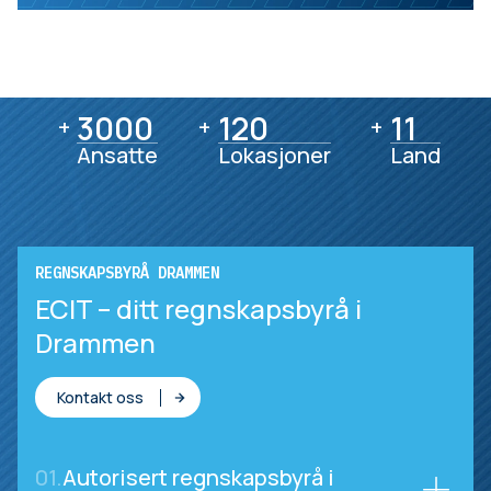
3000
3000
120
120
11
11
+
+
+
Ansatte
Lokasjoner
Land
REGNSKAPSBYRÅ DRAMMEN
ECIT – ditt regnskapsbyrå i
Drammen
Kontakt oss
01.
Autorisert regnskapsbyrå i