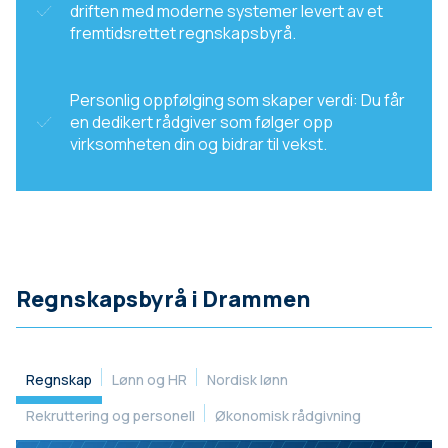
driften med moderne systemer levert av et
fremtidsrettet regnskapsbyrå.
Personlig oppfølging som skaper verdi: Du får
en dedikert rådgiver som følger opp
virksomheten din og bidrar til vekst.
Regnskapsbyrå i Drammen
Regnskap
Lønn og HR
Nordisk lønn
Rekruttering og personell
Økonomisk rådgivning