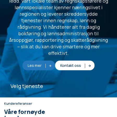
ledd. Vårt lokale team av regnskapsførere og
lønnsspesialister kjenner næringslivet i
regionen og leverer skreddersydde
tjenester innen regnskap, lønn og
rådgivning. Vi håndterer alt fra daglig
bokføring og lønnsadministrasjon til
årsoppgjør, rapportering og skatterådgivning
– slik at du kan drive smartere og mer
effektivt.
Les mer
Kontakt oss
Velg tjeneste
Kundereferanser
Våre fornøyde