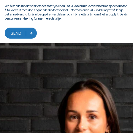
Ved å sende inn dette skjemaet samtykker du i at vi kan bruke kontaktinformasjonen din for
å ta kontakt med deg angående din forespørsel. Informasjonen vil kun bli lagret så lenge
det er nødvendig for å følge opp henvendelsen, og vil bli slettet når formålet er oppfylt. Se vår
personvernerklæring
for nærmere detaljer.