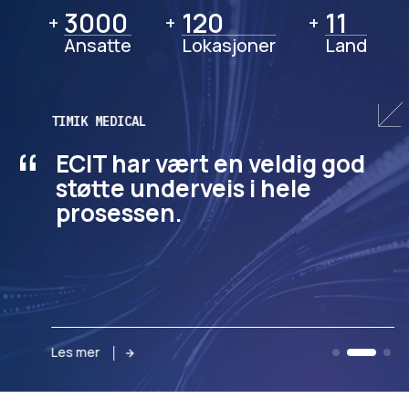
3000
3000
120
120
11
11
+
+
+
Ansatte
Lokasjoner
Land
TIMIK MEDICAL
“
ECIT har vært en veldig god
støtte underveis i hele
prosessen.
Les mer