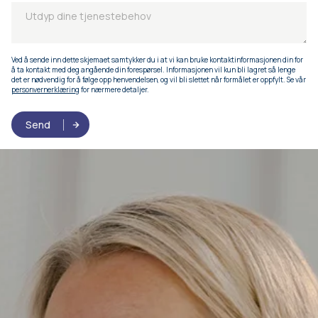
Ved å sende inn dette skjemaet samtykker du i at vi kan bruke kontaktinformasjonen din for
å ta kontakt med deg angående din forespørsel. Informasjonen vil kun bli lagret så lenge
det er nødvendig for å følge opp henvendelsen, og vil bli slettet når formålet er oppfylt. Se vår
personvernerklæring
for nærmere detaljer.