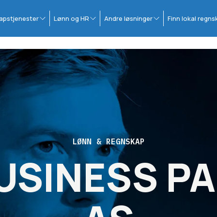
apstjenester
Lønn og HR
Andre løsninger
Finn lokal regn
LØNN & REGNSKAP
BUSINESS P