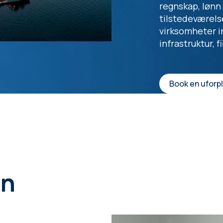
regnskap, lønn
tilstedeværelse
virksomheter in
infrastruktur, 
Book en uforpl
in
i