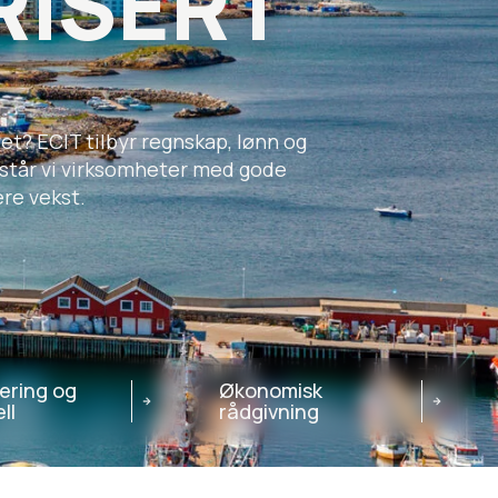
RISERT
det? ECIT tilbyr regnskap, lønn og
bistår vi virksomheter med gode
ere vekst.
ering og
Økonomisk
ll
rådgivning