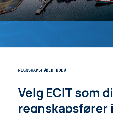
REGNSKAPSFØRER BODØ
Velg ECIT som d
regnskapsfører 