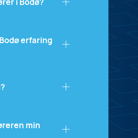
rer i Bodø?
 Bodø erfaring
l?
øreren min