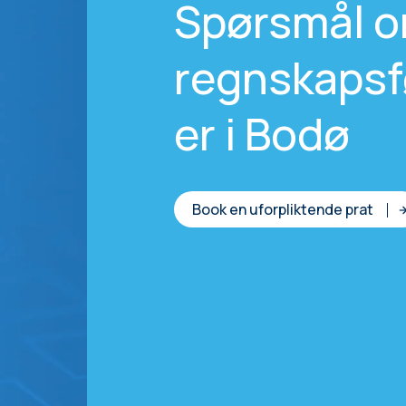
Spørsmål 
regnskapsf
er i Bodø
Book en uforpliktende prat