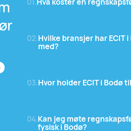
01.
Hva koster en regnskapsfø
om
ør
02.
Hvilke bransjer har ECIT i
med?
03.
Hvor holder ECIT i Bodø ti
04.
Kan jeg møte regnskapsf
fysisk i Bodø?