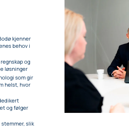
 Bodø kjenner
tenes behov i
a regnskap og
le løsninger
nologi som gir
m helst, hvor
dedikert
et og følger
e stemmer, slik