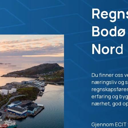
Regns
Bodø 
Nor
d
Du finner oss v
næringsliv og 
regnskapsfører
erfaring og by
nærhet, god op
Gjennom ECIT få