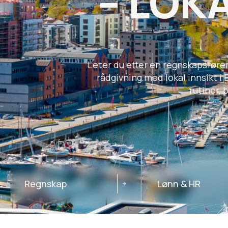
– LOK
Leter du etter en regnskapsfører 
rådgivning med lokal innsikt i
rutiner, 
Regnskap
Lønn & HR