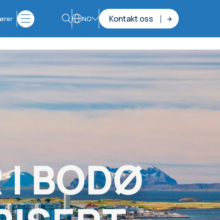
Kontakt oss
ører
NO
I BODØ