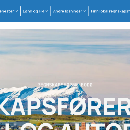
enester
Lønn og HR
Andre løsninger
Finn lokal regnskapsf
REGNSKAPSFØRER BODØ
KAPSFØRER 