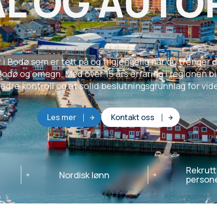
AL OG AUTO
i Bodø som er tett på og tilgjengelig når du trenger 
 Bodø og omegn. Med over 15 års erfaring i regionen 
bedre kontroll og et solid beslutningsgrunnlag for vid
Les mer
Kontakt oss
Rekrutt
Nordisk lønn
persone