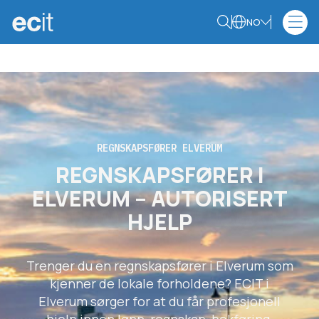
NO
REGNSKAPSFØRER ELVERUM
REGNSKAPSFØRER I
ELVERUM – AUTORISERT
HJELP
Trenger du en regnskapsfører i Elverum som
kjenner de lokale forholdene? ECIT i
Elverum sørger for at du får profesjonell