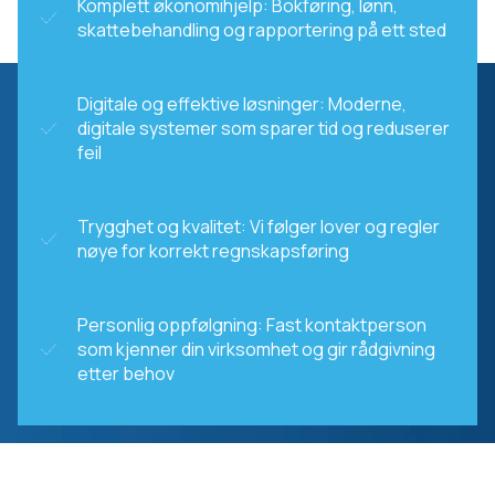
Komplett økonomihjelp: Bokføring, lønn,
skattebehandling og rapportering på ett sted
Digitale og effektive løsninger: Moderne,
digitale systemer som sparer tid og reduserer
feil
Trygghet og kvalitet: Vi følger lover og regler
nøye for korrekt regnskapsføring
Personlig oppfølgning: Fast kontaktperson
som kjenner din virksomhet og gir rådgivning
etter behov