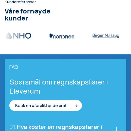
Kundereferanser
Våre fornøyde
kunder
FAQ
Spørsmål om regnskapsfører i
Eleverum
Book en uforpliktende prat
01.
Hva koster en regnskapsfører i