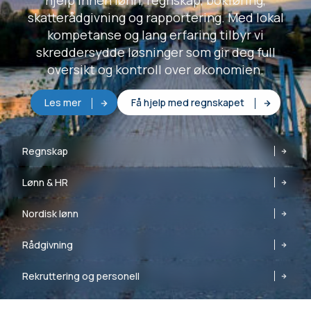
hjelp innen lønn, regnskap, bokføring,
skatterådgivning og rapportering. Med lokal
kompetanse og lang erfaring tilbyr vi
skreddersydde løsninger som gir deg full
oversikt og kontroll over økonomien.
Les mer
Få hjelp med regnskapet
Regnskap
Lønn & HR
Nordisk lønn
Rådgivning
Rekruttering og personell