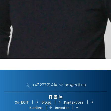
+47 227 21 414
hei@ecit.no
Om ECIT
Blogg
Kontakt oss
Karriere
Investor