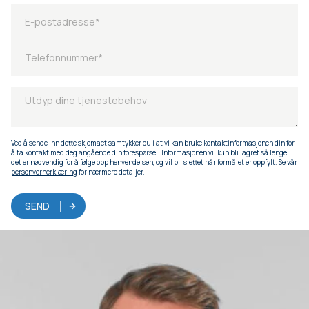
Ved å sende inn dette skjemaet samtykker du i at vi kan bruke kontaktinformasjonen din for
å ta kontakt med deg angående din forespørsel. Informasjonen vil kun bli lagret så lenge
det er nødvendig for å følge opp henvendelsen, og vil bli slettet når formålet er oppfylt. Se vår
personvernerklæring
for nærmere detaljer.