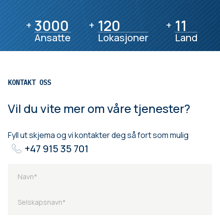
3000
3000
120
120
11
11
+
+
+
Ansatte
Lokasjoner
Land
KONTAKT OSS
Vil du vite mer om våre tjenester?
Fyll ut skjema og vi kontakter deg så fort som mulig
+47 915 35 701