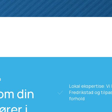
D
Lokal ekspertise: Vi
om din
Fredrikstad og tilpa
forhold
rer i