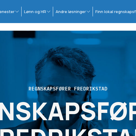
enester
Lønn og HR
Andre løsninger
Finn lokal regnskapsf
REGNSKAPSFØRER FREDRIKSTAD
NSKAPSFØR