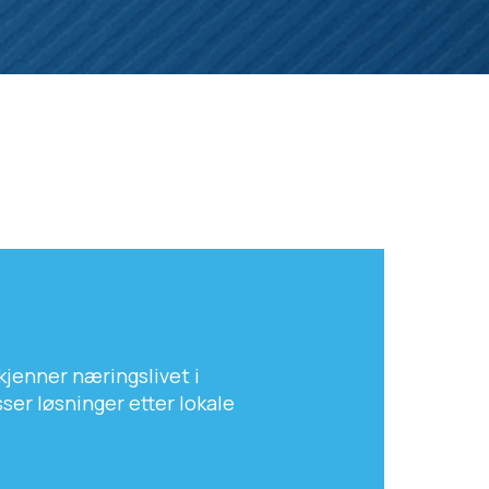
 kjenner næringslivet i
sser løsninger etter lokale