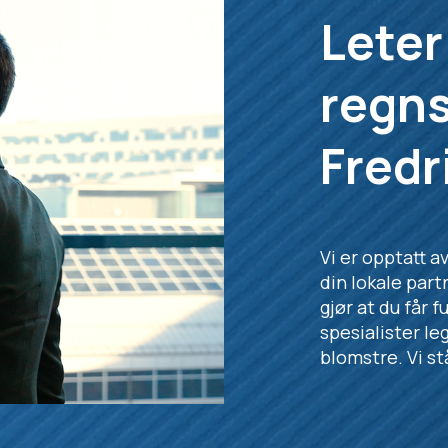
Leter
regns
Fredr
Vi er opptatt a
din lokale part
gjør at du får f
spesialister le
blomstre. Vi stå