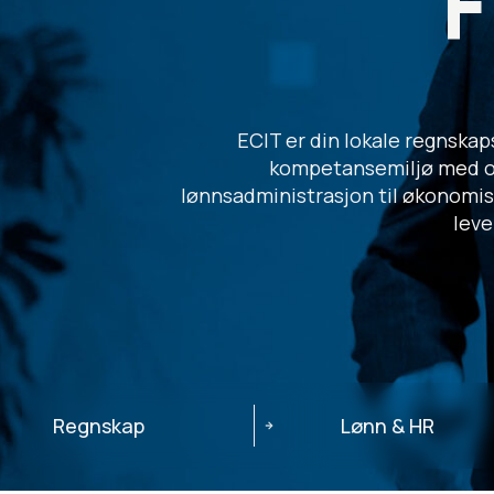
ECIT er din lokale regnskaps
kompetansemiljø med ov
lønnsadministrasjon til økonomisk
leve
Regnskap
Lønn & HR