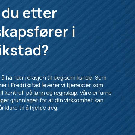
 du etter
kapsfører i
ikstad?
v å ha nær relasjon til deg som kunde. Som
ner i Fredrikstad leverer vi tjenester som
ull kontroll på
lønn
og
regnskap
. Våre erfarne
gger grunnlaget for at din virksomhet kan
r klare til å hjelpe deg.