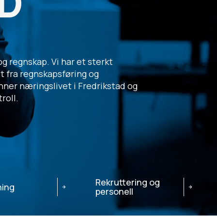
D
og regnskap. Vi har et sterkt
 fra regnskapsføring og
nner næringslivet i Fredrikstad og
roll.
Rekruttering og
ning
personell