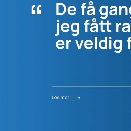
“
De få gan
jeg fått r
er veldig 
Les mer