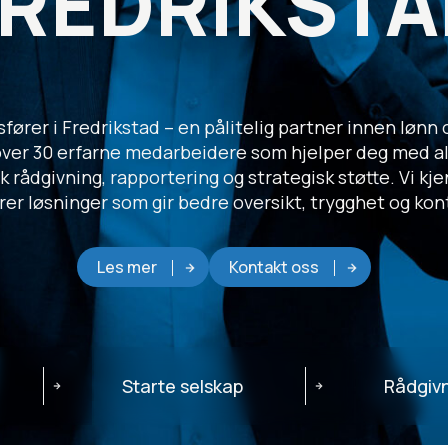
FREDRIKSTA
fører i Fredrikstad – en pålitelig partner innen lønn 
er 30 erfarne medarbeidere som hjelper deg med alt
 rådgivning, rapportering og strategisk støtte. Vi kje
rer løsninger som gir bedre oversikt, trygghet og kont
Les mer
Kontakt oss
Starte selskap
Rådgiv