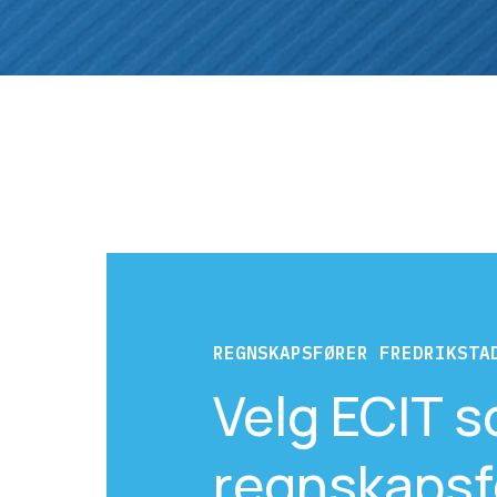
REGNSKAPSFØRER FREDRIKSTA
Velg ECIT s
regnskapsfø