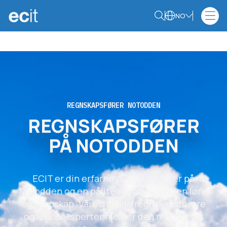
NO
REGNSKAPSFØRER NOTODDEN
REGNSKAPSFØRER
PÅ NOTODDEN
ECIT er din erfarne regnskapsfører på
Notodden og en pålitelig partner innen lønn
og regnskap. Våre dyktige regnskapsførere
og lønnseksperter hjelper deg med alt fra