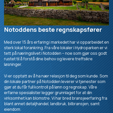
Notoddens beste regnskapsfører
Med over 15 års erfaring i markedet har vi opparbeidet en
sterk lokal forankring. Fra våre lokaler i Hydroparken er vi
tett på næringslivet i Notodden – noe som gjør oss godt
rustet til å forstå dine behov og levere treffsikre
løsninger.
Vi er opptatt av å ha nær relasjon til deg som kunde. Som
din lokale partner på Notodden leverer vi tjenester som
gjør at du får full kontroll på lønn og regnskap. Våre
erfarne spesialister legger grunnlaget for at din
virksomhet kan blomstre. Vi har bred bransjeerfaring fra
blant annet detaljhandel, landbruk, bilbransjen, samt
eiendom.