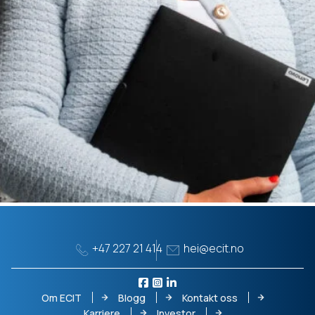
+47 227 21 414
hei@ecit.no
Om ECIT
Blogg
Kontakt oss
Karriere
Investor