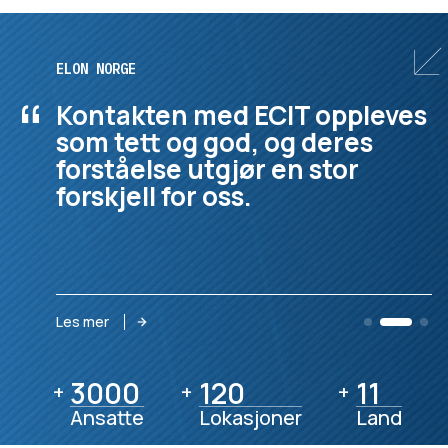
ELON NORGE
“
Kontakten med ECIT oppleves
som tett og god, og deres
forståelse utgjør en stor
forskjell for oss.
Les mer
3000
3000
120
120
11
11
+
+
+
Ansatte
Lokasjoner
Land