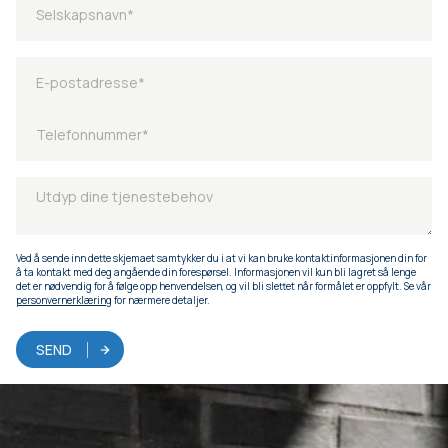
Ved å sende inn dette skjemaet samtykker du i at vi kan bruke kontaktinformasjonen din for
å ta kontakt med deg angående din forespørsel. Informasjonen vil kun bli lagret så lenge
det er nødvendig for å følge opp henvendelsen, og vil bli slettet når formålet er oppfylt. Se vår
personvernerklæring
for nærmere detaljer.