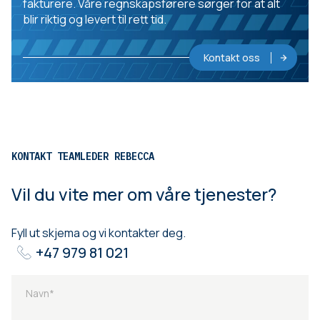
fakturere. Våre regnskapsførere sørger for at alt
blir riktig og levert til rett tid.
Kontakt oss
KONTAKT TEAMLEDER REBECCA
Vil du vite mer om våre tjenester?
Fyll ut skjema og vi kontakter deg.
+47 979 81 021