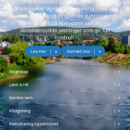
daglig bokføring og rapportering til
årsregnskap og skatterådgivning. Med vår
lokale erfaring og inngående kunnskap om
næringslivet på Notodden kan vi tilby
skreddersydde løsninger som gir full
kontroll.
Les mer
Kontakt oss
Regnskap
Lønn & HR
Nordisk lønn
Rådgivning
Rekruttering og personell