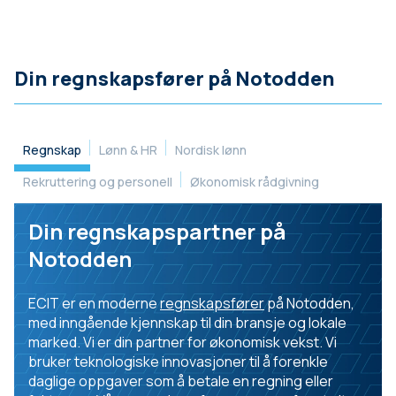
Din regnskapsfører på Notodden
Regnskap
Lønn & HR
Nordisk lønn
Rekruttering og personell
Økonomisk rådgivning
Din regnskapspartner på
Notodden
ECIT er en moderne
regnskapsfører
på Notodden,
med inngående kjennskap til din bransje og lokale
marked. Vi er din partner for økonomisk vekst. Vi
bruker teknologiske innovasjoner til å forenkle
daglige oppgaver som å betale en regning eller