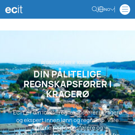
NO
REGNSKAPSFØRER KRAGERØ
DIN PÅLITELIGE
REGNSKAPSFØRER I
KRAGERØ
ECIT er din lokale regnskapsfører i Kragerø
og ekspert innen lønn og regnskap. Våre
erfarne regnskapsførere og