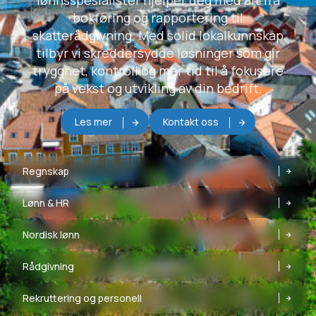
lønnsspesialister hjelper deg med alt fra
bokføring og rapportering til
skatterådgivning. Med solid lokalkunnskap
tilbyr vi skreddersydde løsninger som gir
trygghet, kontroll og mer tid til å fokusere
på vekst og utvikling av din bedrift.
Les mer
Kontakt oss
Regnskap
Lønn & HR
Nordisk lønn
Rådgivning
Rekruttering og personell