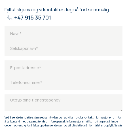
Fyll ut skjema og vi kontakter deg så fort som mulig
+47 915 35 701
Ved å sende inn dette skjemaet samtykker du i at vi kan bruke kontaktinformasjonen din for
å ta kontakt med deg angående din forespørsel. Informasjonen vil kun bli lagret så lenge
det er nødvendig for å følge opp henvendelsen, og vil bli slettet når formålet er oppfylt. Se vår