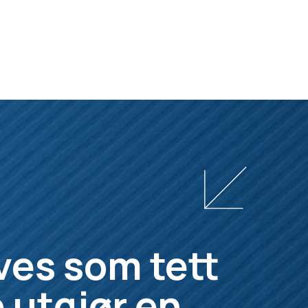
ves som tett
 utgjør en