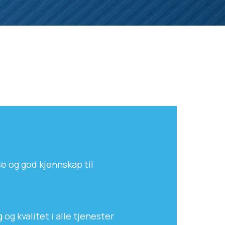
e og god kjennskap til
og kvalitet i alle tjenester