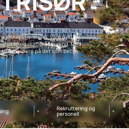
I RISØR
g regnskapstjenester. Våre dyktige
regnskap og skatterådgivning. Med
 til å fokusere på det som betyr
Rekruttering og
ning
personell