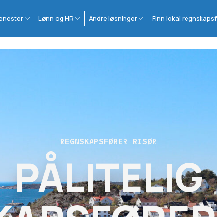
enester
Lønn og HR
Andre løsninger
Finn lokal regnskapsf
REGNSKAPSFØRER RISØR
PÅLITELIG