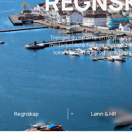
REGNSK
Trenger du en erfaren regnskapsfø
medarbeidere hjelper deg med alt
lokal kompetanse og skreddersyd
Regnskap
Lønn & HR