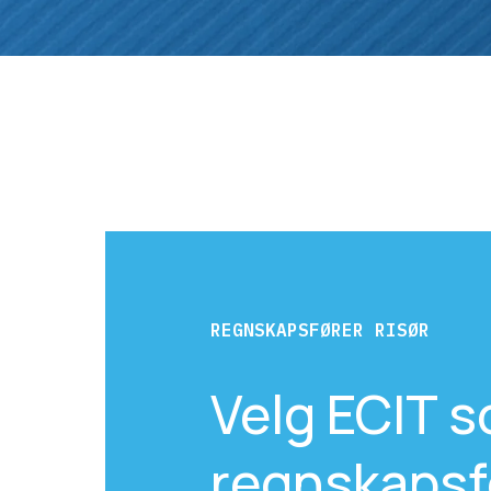
REGNSKAPSFØRER RISØR
Velg ECIT s
regnskapsfø