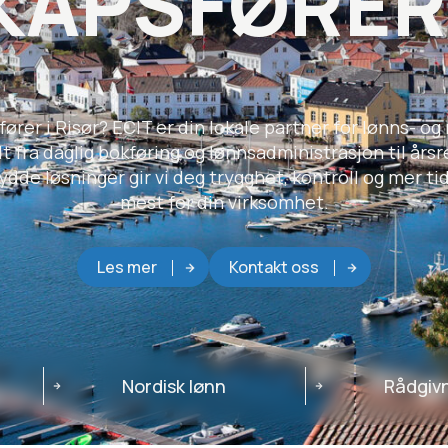
APSFØRER 
rer i Risør? ECIT er din lokale partner for lønns- o
 fra daglig bokføring og lønnsadministrasjon til års
de løsninger gir vi deg trygghet, kontroll og mer tid
mest for din virksomhet.
Les mer
Kontakt oss
Nordisk lønn
Rådgiv