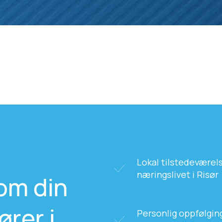
Lokal tilstedeværels
næringslivet i Risør
om din
rer i
Personlig oppfølging 