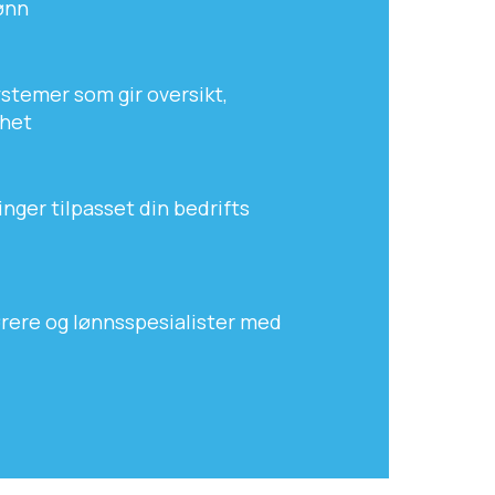
ønn
stemer som gir oversikt,
ghet
nger tilpasset din bedrifts
rere og lønnsspesialister med