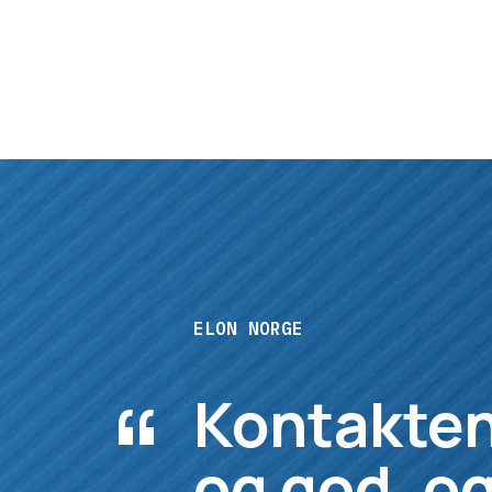
ELON NORGE
“
Kontakten
og god, og