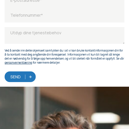
Ved å sende inn dette skjemaet samtykker du i at vi kan bruke kontaktinformasjonen din for
å ta kontakt med deg angående din forespørsel. Informasjonen vil kun bli lagret så lenge
det er nødvendig for å følge opp henvendelsen, og vil bli slettet når formålet er oppfylt. Se vår
personvernerklæring
for nærmere detaljer.