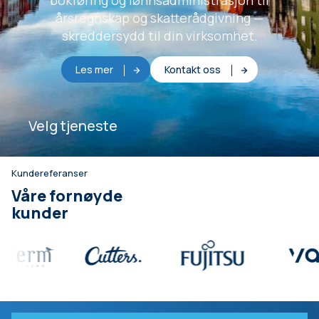
bokføring og lønnsadministrasjon til
årsregnskap og skatterådgivning —
skreddersydd til din virksomhet.
Les mer
Kontakt oss
Velg tjeneste
Kundereferanser
Våre fornøyde
kunder