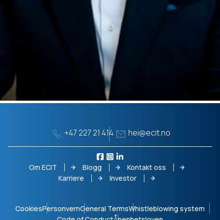
+47 227 21 414
hei@ecit.no
Om ECIT
Blogg
Kontakt oss
Karriere
Investor
Cookies
Personvern
General Terms
Whistleblowing system
Code of Conduct
Åpenhetsloven