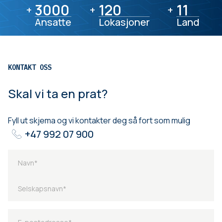
3000
3000
120
120
11
11
+
+
+
Ansatte
Lokasjoner
Land
KONTAKT OSS
Skal vi ta en prat?
Fyll ut skjema og vi kontakter deg så fort som mulig
+47 992 07 900