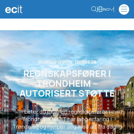
NO
REGNSKAPSFØRER TRONDHEIM
REGNSKAPSFØRER I
TRONDHEIM –
AUTORISERT STØTTE
Leter du etter en regnskapsfører i
Trondheim? ECIT har lang erfaring i
Trøndelag og hjelper deg med alt fra daglig