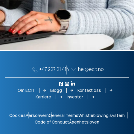
+47 227 21 414
hei@ecit.no
Om ECIT
Blogg
Kontakt oss
Karriere
Investor
Cookies
Personvern
General Terms
Whistleblowing system
Code of Conduct
Åpenhetsloven