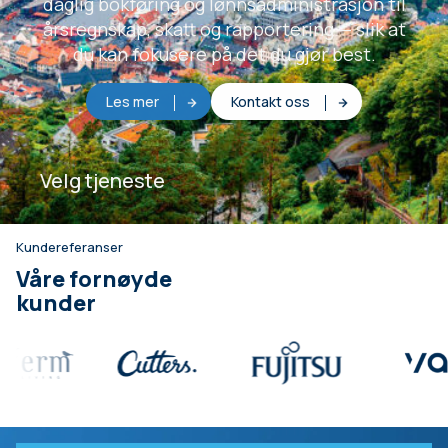
daglig bokføring og lønnsadministrasjon til
årsregnskap, skatt og rapportering — slik at
du kan fokusere på det du gjør best.
Les mer
Kontakt oss
Velg tjeneste
Kundereferanser
Våre fornøyde
kunder