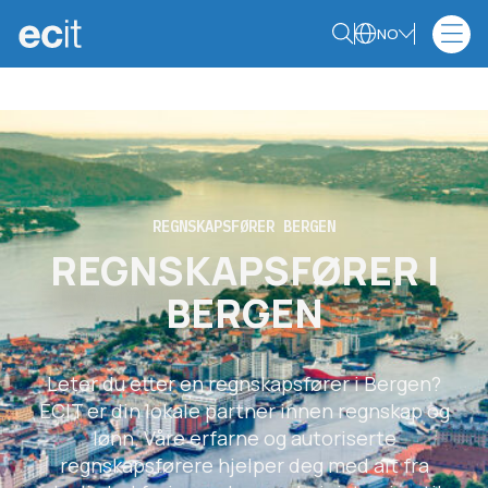
NO
REGNSKAPSFØRER BERGEN
REGNSKAPSFØRER I
BERGEN
Leter du etter en regnskapsfører i Bergen?
ECIT er din lokale partner innen regnskap og
lønn. Våre erfarne og autoriserte
regnskapsførere hjelper deg med alt fra