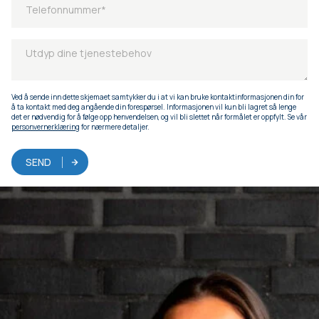
Ved å sende inn dette skjemaet samtykker du i at vi kan bruke kontaktinformasjonen din for
å ta kontakt med deg angående din forespørsel. Informasjonen vil kun bli lagret så lenge
det er nødvendig for å følge opp henvendelsen, og vil bli slettet når formålet er oppfylt. Se vår
personvernerklæring
for nærmere detaljer.