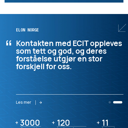
ELON NORGE
“
Kontakten med ECIT oppleves
som tett og god, og deres
forståelse utgjør en stor
forskjell for oss.
Les mer
3000
3000
120
120
11
11
+
+
+