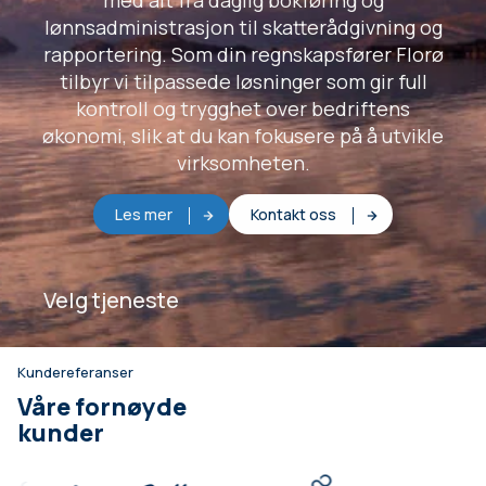
med alt fra daglig bokføring og
lønnsadministrasjon til skatterådgivning og
rapportering. Som din regnskapsfører Florø
tilbyr vi tilpassede løsninger som gir full
kontroll og trygghet over bedriftens
økonomi, slik at du kan fokusere på å utvikle
virksomheten.
Les mer
Kontakt oss
Velg tjeneste
Kundereferanser
Våre fornøyde
kunder