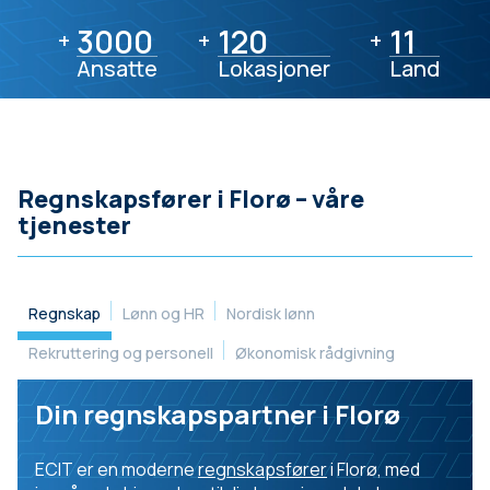
3000
3000
120
120
11
11
+
+
+
Ansatte
Lokasjoner
Land
Regnskapsfører i Florø – våre
tjenester
Regnskap
Lønn og HR
Nordisk lønn
Rekruttering og personell
Økonomisk rådgivning
Din regnskapspartner i Florø
ECIT er en moderne
regnskapsfører
i Florø, med