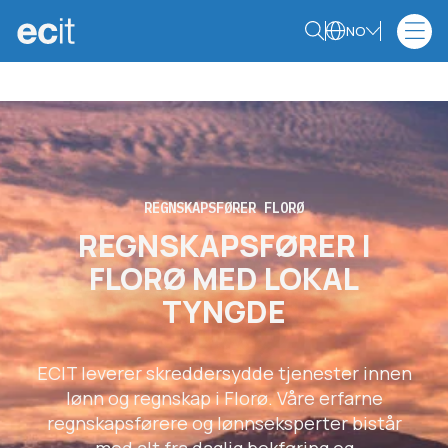
NO
REGNSKAPSFØRER FLORØ
REGNSKAPSFØRER I
FLORØ MED LOKAL
TYNGDE
ECIT leverer skreddersydde tjenester innen
lønn og regnskap i Florø. Våre erfarne
regnskapsførere og lønnseksperter bistår