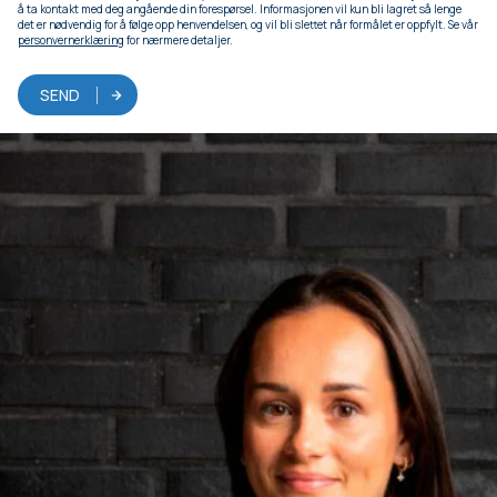
å ta kontakt med deg angående din forespørsel. Informasjonen vil kun bli lagret så lenge
det er nødvendig for å følge opp henvendelsen, og vil bli slettet når formålet er oppfylt. Se vår
personvernerklæring
for nærmere detaljer.