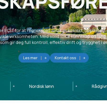
SKAPSFØRER
r ECIT for at regnskapet alltid er korrekt, oppdatert
tvikle virksomheten. Med solid lokal kunnskap og lang
som gir deg full kontroll, effektiv drift og trygghet i
Les mer
Kontakt oss
Nordisk lønn
Rådgiv