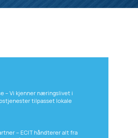
e – Vi kjenner næringslivet i
pstjenester tilpasset lokale
tner – ECIT håndterer alt fra