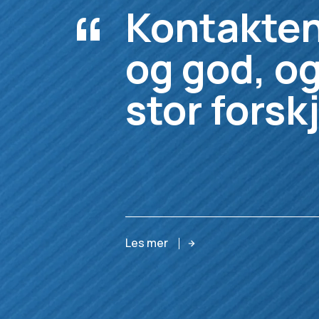
“
Kontakten
og god, og
stor forskj
Les mer