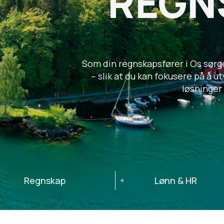
REGN
Som din regnskapsfører i Os sørge
– slik at du kan fokusere på å u
løsninger 
Regnskap
Lønn & HR