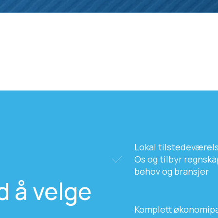
Lokal tilstedeværels
Os og tilbyr regnska
behov og bransjer
d å velge
Komplett økonomipar