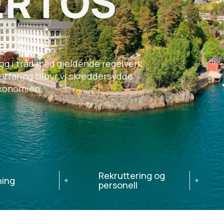
 I OS
 og i tråd med gjeldende regelverk
 erfaring tilbyr vi skreddersydde
 økonomien.
Rekruttering og
ning
personell