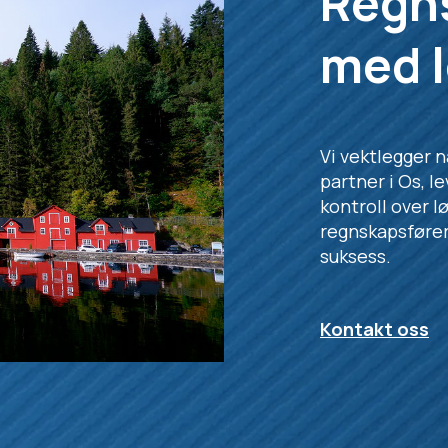
Regns
med l
Vi vektlegger 
partner i Os, le
kontroll over l
regnskapsfører
suksess.
Kontakt oss