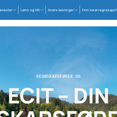
enester
Lønn og HR
Andre løsninger
Finn lokal regnskapsf
REGNSKAPSFØRER OS
ECIT – DIN