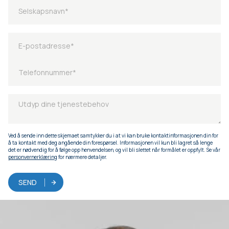
Ved å sende inn dette skjemaet samtykker du i at vi kan bruke kontaktinformasjonen din for
å ta kontakt med deg angående din forespørsel. Informasjonen vil kun bli lagret så lenge
det er nødvendig for å følge opp henvendelsen, og vil bli slettet når formålet er oppfylt. Se vår
personvernerklæring
for nærmere detaljer.