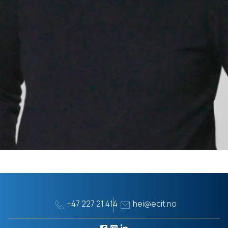
+47 227 21 414
hei@ecit.no