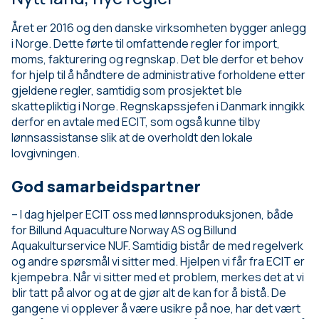
Året er 2016 og den danske virksomheten bygger anlegg
i Norge. Dette førte til omfattende regler for import,
moms, fakturering og regnskap. Det ble derfor et behov
for hjelp til å håndtere de administrative forholdene etter
gjeldene regler, samtidig som prosjektet ble
skattepliktig i Norge. Regnskapssjefen i Danmark inngikk
derfor en avtale med ECIT, som også kunne tilby
lønnsassistanse slik at de overholdt den lokale
lovgivningen.
God samarbeidspartner
– I dag hjelper ECIT oss med lønnsproduksjonen, både
for Billund Aquaculture Norway AS og Billund
Aquakulturservice NUF. Samtidig bistår de med regelverk
og andre spørsmål vi sitter med. Hjelpen vi får fra ECIT er
kjempebra. Når vi sitter med et problem, merkes det at vi
blir tatt på alvor og at de gjør alt de kan for å bistå. De
gangene vi opplever å være usikre på noe, har det vært