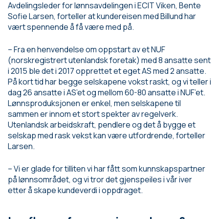
Avdelingsleder for lønnsavdelingen i ECIT Viken, Bente
Sofie Larsen, forteller at kundereisen med Billund har
vært spennende å få være med på.
– Fra en henvendelse om oppstart av et NUF
(norskregistrert utenlandsk foretak) med 8 ansatte sent
i 2015 ble det i 2017 opprettet et eget AS med 2 ansatte.
På kort tid har begge selskapene vokst raskt, og vi teller i
dag 26 ansatte i AS’et og mellom 60-80 ansatte i NUF’et.
Lønnsproduksjonen er enkel, men selskapene til
sammen er innom et stort spekter av regelverk.
Utenlandsk arbeidskraft, pendlere og det å bygge et
selskap med rask vekst kan være utfordrende, forteller
Larsen.
– Vi er glade for tilliten vi har fått som kunnskapspartner
på lønnsområdet, og vi tror det gjenspeiles i vår iver
etter å skape kundeverdi i oppdraget.