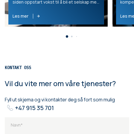
siden oppstart vokst til å bli et selskap med
kompet
300 ansatte i 6 land . Hovedkontoret ligger i
innen 
Oslo.
Les mer
Les me
KONTAKT OSS
Vil du vite mer om våre tjenester?
Fyll ut skjema og vi kontakter deg så fort som mulig
+47 915 35 701