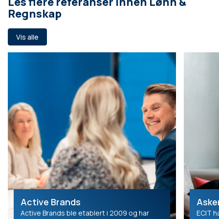
Les flere referanser innen Lønn &
Regnskap
Vis alle
Active Brands
Aske
Active Brands ble etablert i 2009 og har
ECIT h