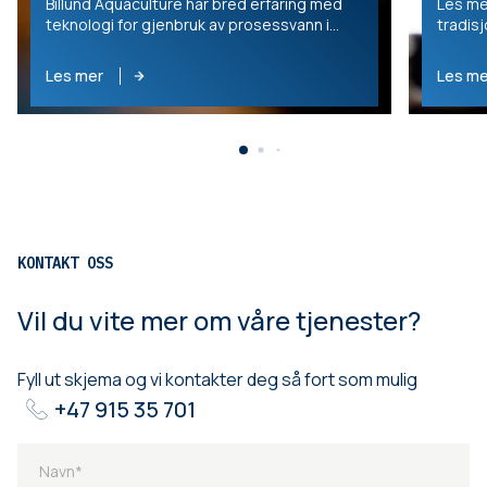
Billund Aquaculture har bred erfaring med
Les me
teknologi for gjenbruk av prosessvann i
tradisj
landbasert produksjon av fisk.
digital
samarb
Les mer
Les me
KONTAKT OSS
Vil du vite mer om våre tjenester?
Fyll ut skjema og vi kontakter deg så fort som mulig
+47 915 35 701