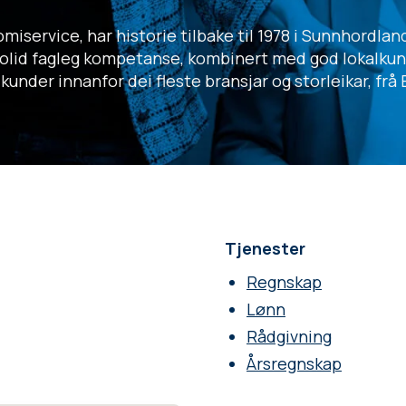
miservice, har historie tilbake til 1978 i Sunnhordla
 solid fagleg kompetanse, kombinert med god lokalkun
under innanfor dei fleste bransjar og storleikar, frå 
Tjenester
Regnskap
Lønn
Rådgivning
Årsregnskap