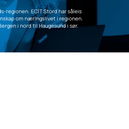
nds-regionen. ECIT Stord har såleis
nskap om næringslivet i regionen.
Bergen i nord til Haugesund i sør.