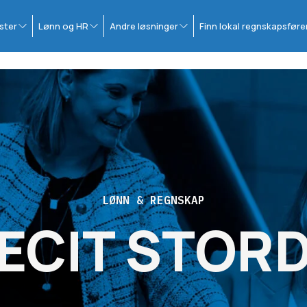
ster
Lønn og HR
Andre løsninger
Finn lokal regnskapsføre
LØNN & REGNSKAP
ECIT STOR