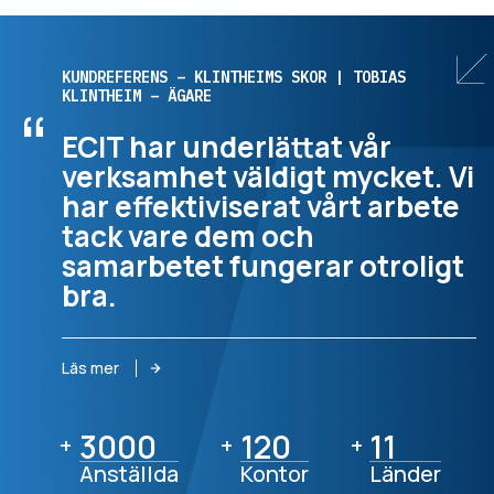
KUNDREFERENS – KLINTHEIMS SKOR | TOBIAS
KLINTHEIM – ÄGARE
“
ECIT har underlättat vår
verksamhet väldigt mycket. Vi
har effektiviserat vårt arbete
tack vare dem och
samarbetet fungerar otroligt
bra.
Läs mer
3000
3000
120
120
11
11
+
+
+
Anställda
Kontor
Länder