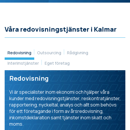
Våra redovisningstjänster i Kalmar
Redovisning
Outsourcing
Rådgivning
Interimstjänster
Eget företag
Redovisning
Vi är specialister inom ekonomi och hjälper våra
kunder med redovisningstjänster, reskontratjänster,
rapportering, nyckeltal, analys och allt som behövs
för ett företagande i form av årsredovisning,
inkomstdeklaration samt tjänster inom skatt och
moms.