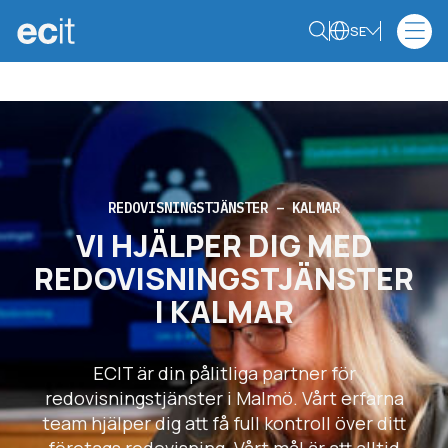
SE
REDOVISNINGSTJÄNSTER – KALMAR
VI HJÄLPER DIG MED
REDOVISNINGSTJÄNSTER
I KALMAR
ECIT är din pålitliga partner för
redovisningstjänster i Malmö. Vårt erfarna
team hjälper dig att få full kontroll över ditt