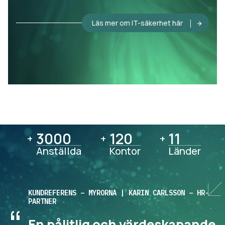
Läs mer om IT-säkerhet här
3000
3000
120
120
11
11
+
+
+
Anställda
Kontor
Länder
KUNDREFERENS – MYRORNA | KARIN CARLSSON – HR-
PARTNER
En pålitlig och värdeskapande