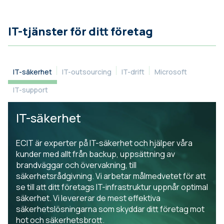
IT-tjänster för ditt företag
IT-säkerhet
IT-outsourcing
IT-drift
Microsoft
IT-support
IT-säkerhet
ECIT är experter på IT-säkerhet och hjälper våra
kunder med allt från backup, uppsättning av
brandväggar och övervakning, till
säkerhetsrådgivning. Vi arbetar målmedvetet för att
se till att ditt företags IT-infrastruktur uppnår optimal
säkerhet. Vi levererar de mest effektiva
säkerhetslösningarna som skyddar ditt företag mot
hot och säkerhetsbrott.