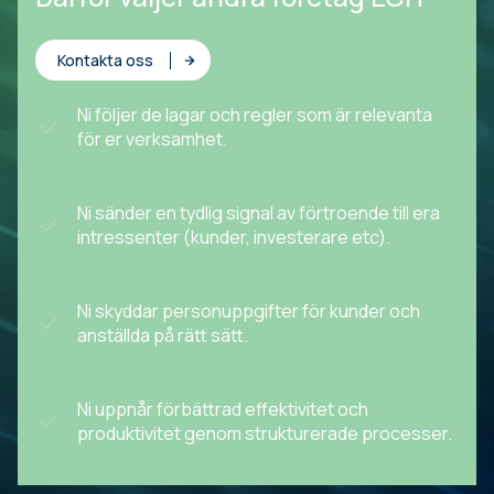
Kontakta oss
Ni följer de lagar och regler som är relevanta
för er verksamhet.
Ni sänder en tydlig signal av förtroende till era
intressenter (kunder, investerare etc).
Ni skyddar personuppgifter för kunder och
anställda på rätt sätt.
Ni uppnår förbättrad effektivitet och
produktivitet genom strukturerade processer.