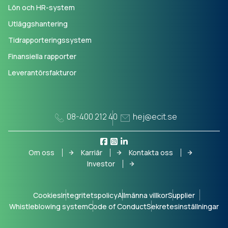
Lön och HR-system
Utläggshantering
Tidrapporteringssystem
Finansiella rapporter
Leverantörsfakturor
08-400 212 40
hej@ecit.se
Om oss
Karriär
Kontakta oss
Investor
Cookies
Integritetspolicy
Allmänna villkor
Supplier
Whistleblowing system
Code of Conduct
Sekretesinställningar