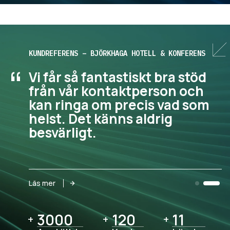
KUNDREFERENS – BJÖRKHAGA HOTELL & KONFERENS
“
Vi får så fantastiskt bra stöd
från vår kontaktperson och
kan ringa om precis vad som
helst. Det känns aldrig
besvärligt.
Läs mer
3000
3000
120
120
11
11
+
+
+