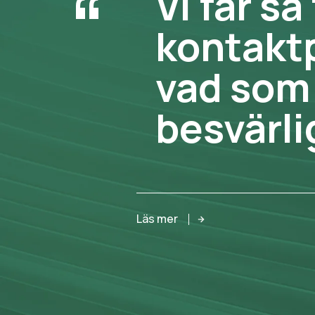
“
Vi får så f
kontaktpe
vad som he
besvärligt
Läs mer