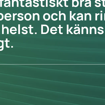
antastiskt bra stö
rson och kan rin
lst. Det känns a
.