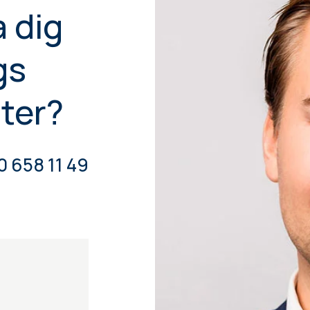
a dig
gs
ter?
0 658 11 49