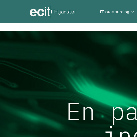
IT-tjänster
IT-outsourcing
En p
in