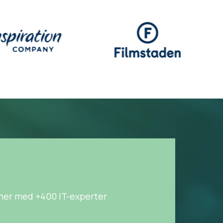
ner med +400 IT-experter