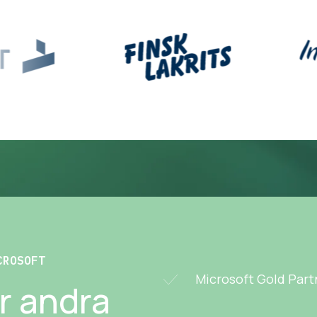
CROSOFT
Microsoft Gold Part
er andra