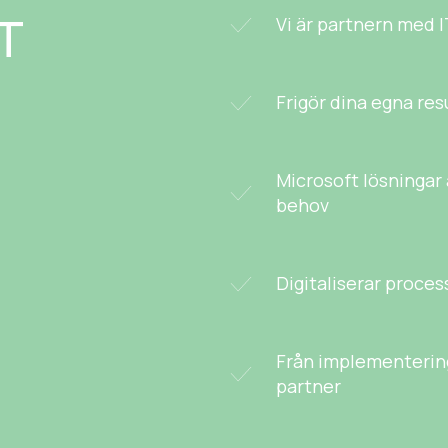
IT
Vi är partnern med 
Frigör dina egna res
Microsoft lösningar 
behov
Digitaliserar proce
Från implementering 
partner