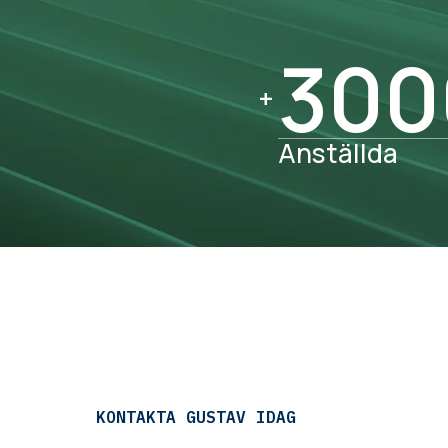
300
300
+
Anställda
KONTAKTA GUSTAV IDAG