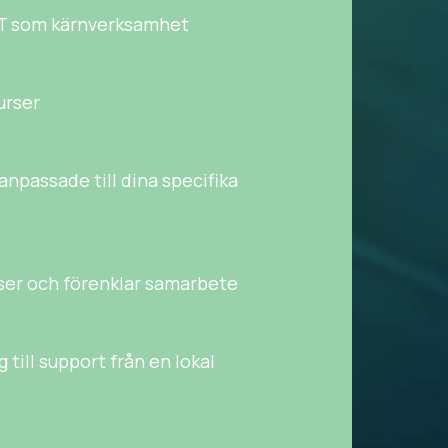
IT som kärnverksamhet
urser
anpassade till dina specifika
sser och förenklar samarbete
till support från en lokal