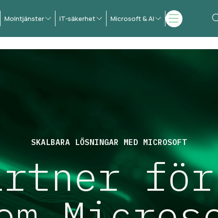
Molntjänster
IT-säkerhet
Microsoft & AI
SKALBARA LÖSNINGAR MED MICROSOFT
artner för
om Micros