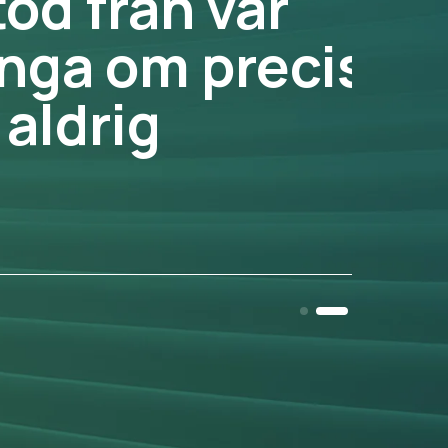
d från vår
ga om precis
ldrig