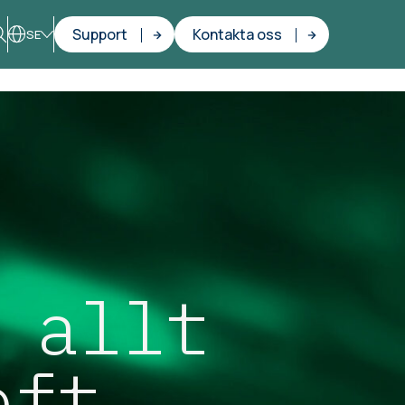
Support
Kontakta oss
SE
 allt
oft