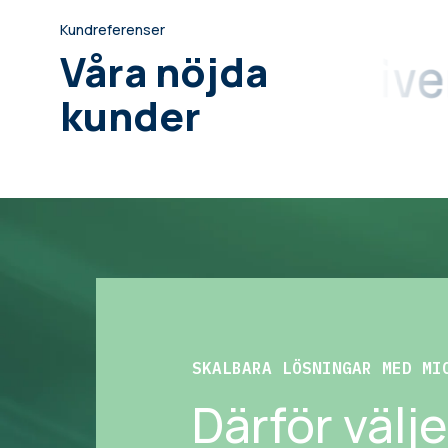
Kundreferenser
Våra nöjda
kunder
SKALBARA LÖSNINGAR MED MI
Därför välj