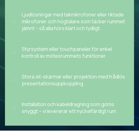
Ljudlösningar med takmikrofoner eller riktade
mikrofoner och högtalare som täcker rummet
jämnt – så alla hörs klart och tydligt.
Styrsystem eller touchpaneler för enkel
kontroll av mötesrummets funktioner.
Stora 4K-skärmar eller projektion med trådlös
presentationsuppkoppling.
Installation och kabeldragning som göms
snyggt – vi levererar ett nyckelfärdigt rum.