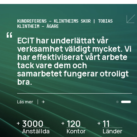
KUNDREFERENS – KLINTHEIMS SKOR | TOBIAS
KLINTHEIM – ÄGARE
“
ECIT har underlättat vår
verksamhet väldigt mycket. Vi
har effektiviserat vårt arbete
tack vare dem och
samarbetet fungerar otroligt
bra.
Läs mer
3000
3000
120
120
11
11
+
+
+
Anställda
Kontor
Länder