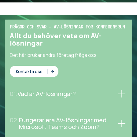
FRÅGOR OCH SVAR – AV-LÖSNINGAR FÖR KONFERENSRUM
Allt du behöver veta om AV-
lösningar
Det här brukar andra företag fråga oss
Kontakta oss
01.
Vad är AV-lösningar?
02.
Fungerar era AV-lösningar med
Microsoft Teams och Zoom?