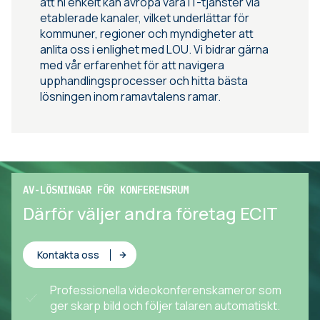
att ni enkelt kan avropa våra IT-tjänster via
etablerade kanaler, vilket underlättar för
kommuner, regioner och myndigheter att
anlita oss i enlighet med LOU. Vi bidrar gärna
med vår erfarenhet för att navigera
upphandlingsprocesser och hitta bästa
lösningen inom ramavtalens ramar.
AV-LÖSNINGAR FÖR KONFERENSRUM
Därför väljer andra företag ECIT
Kontakta oss
Professionella videokonferenskameror som
ger skarp bild och följer talaren automatiskt.